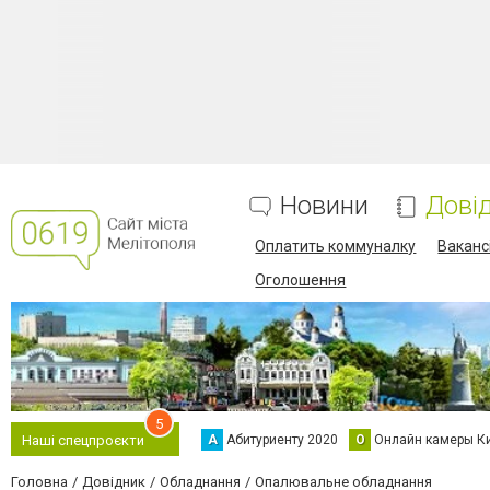
Новини
Дові
Оплатить коммуналку
Вакансі
Оголошення
5
А
Абитуриенту 2020
О
Онлайн камеры К
Наші спецпроєкти
Головна
Довідник
Обладнання
Опалювальне обладнання