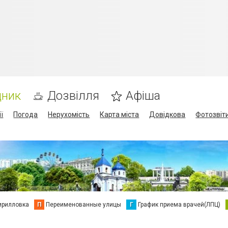
дник
Дозвілля
Афіша
ї
Погода
Нерухомість
Карта міста
Довідкова
Фотозвіт
ирилловка
П
Переименованные улицы
Г
График приема врачей(ЛПЦ)