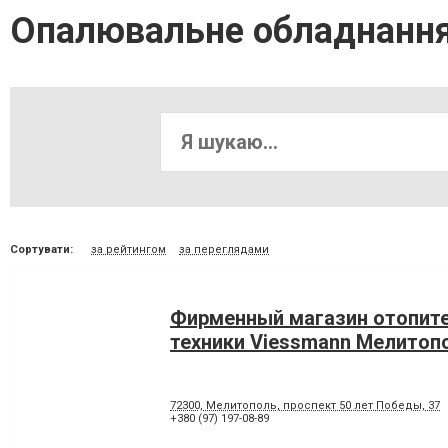
Опалювальне обладнання
Сортувати:
за рейтингом
за переглядами
Фирменный магазин отопит
техники Viessmann Мелитоп
72300, Мелитополь, проспект 50 лет Победы, 37
+380 (97) 197-08-89