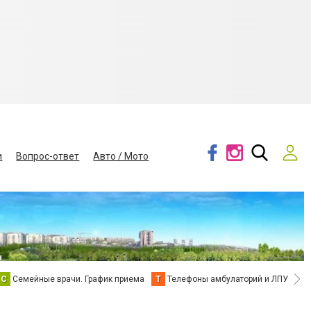
и
Вопрос-ответ
Авто / Мото
С
Семейные врачи. График приема
Т
Телефоны амбулаторий и ЛПУ
В