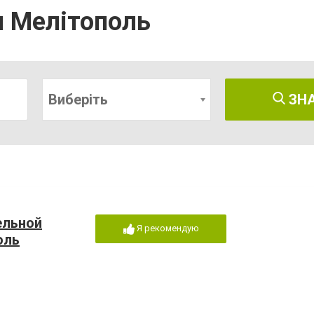
 Мелітополь
Виберіть
ЗН
ельной
Я рекомендую
оль