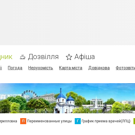
дник
Дозвілля
Афіша
ї
Погода
Нерухомість
Карта міста
Довідкова
Фотозвіт
ирилловка
П
Переименованные улицы
Г
График приема врачей(ЛПЦ)