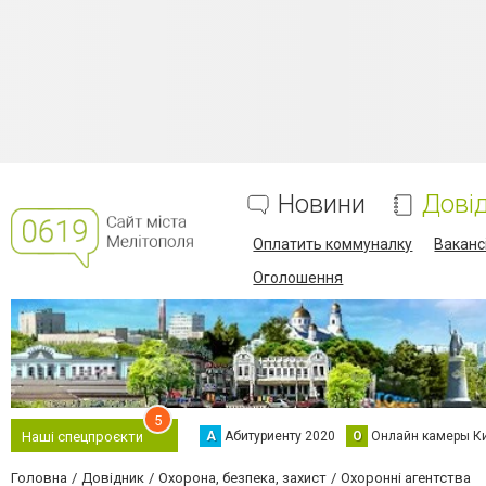
Новини
Дові
Оплатить коммуналку
Вакансі
Оголошення
5
А
Абитуриенту 2020
О
Онлайн камеры К
Наші спецпроєкти
Головна
Довідник
Охорона, безпека, захист
Охоронні агентства