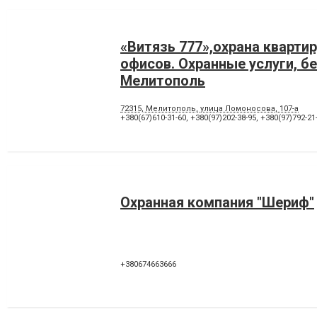
«Витязь 777»,охрана квартир
офисов. Охранные услуги, б
Мелитополь
72315, Мелитополь, улица Ломоносова, 107-а
+380(67)610-31-60
,
+380(97)202-38-95
,
+380(97)792-21
Охранная компания "Шериф"
+380674663666