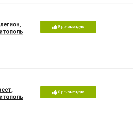
легион,
Я рекомендую
литополь
ест,
Я рекомендую
литополь