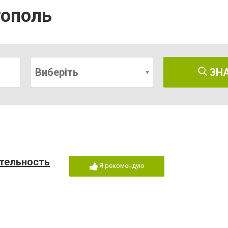
тополь
Виберіть
ЗН
ятельность
Я рекомендую