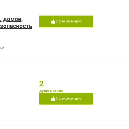
, домов,
Я рекомендую
езопасность
-02
2
дуже погано
Я рекомендую