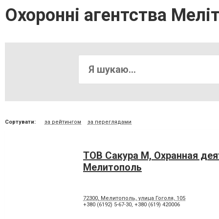
Охоронні агентства Мелі
Сортувати:
за рейтингом
за переглядами
ТОВ Сакура М, Охранная де
Мелитополь
72300, Мелитополь, улица Гоголя, 105
+380 (6192) 5-67-30
,
+380 (619) 420006