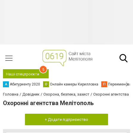
5
Наші спецпроєкти
А
Абитуриенту 2020
О
Онлайн камеры Кирилловка
П
Переименова
Головна
Довідник
Охорона, безпека, захист
Охоронні агентства
Охоронні агентства Мелітополь
+ Додати підприємство