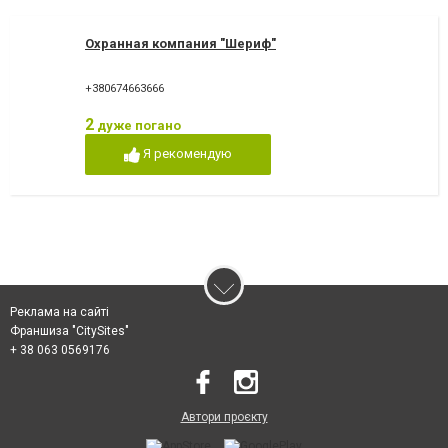
Охранная компания "Шериф"
+380674663666
2
дуже погано
Я рекомендую
Реклама на сайті
Франшиза "CitySites"
+ 38 063 0569176
Автори проєкту