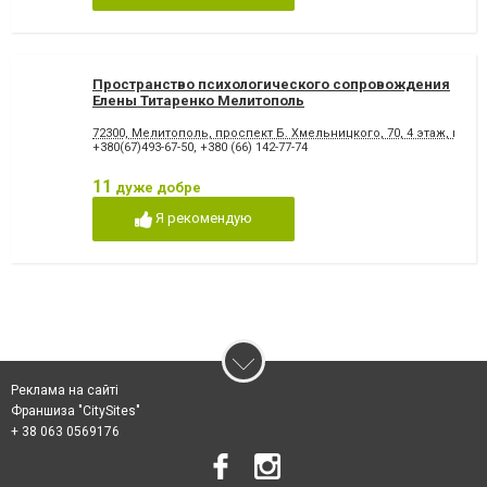
Пространство психологического сопровождения
Елены Титаренко Мелитополь
72300, Мелитополь, проспект Б. Хмельницкого, 70, 4 этаж, каби
+380(67)493-67-50
,
+380 (66) 142-77-74
11
дуже добре
Я рекомендую
Реклама на сайті
Франшиза "CitySites"
+ 38 063 0569176