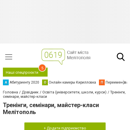
5
Наші спецпроєкти
А
Абитуриенту 2020
О
Онлайн камеры Кирилловка
П
Переименова
Головна
Довідник
Освіта (університети, школи, курси)
Тренінги,
семінари, майстер-класи
Тренінги, семінари, майстер-класи
Мелітополь
+ Додати підприємство