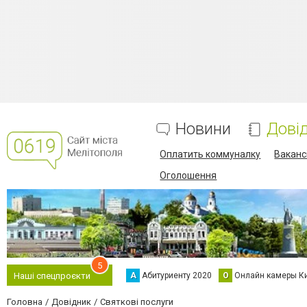
Новини
Дові
Оплатить коммуналку
Вакансі
Оголошення
5
А
Абитуриенту 2020
О
Онлайн камеры К
Наші спецпроєкти
Головна
Довідник
Святкові послуги