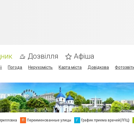
дник
Дозвілля
Афіша
ї
Погода
Нерухомість
Карта міста
Довідкова
Фотозвіт
ирилловка
П
Переименованные улицы
Г
График приема врачей(ЛПЦ)