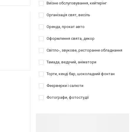
Виїзне обслуговування, кейтерінг
Організація свят, весіль
Оренда, прокат авто
Оформлення свята, декор
Світло-, звукове, ресторанне обладнання
Тамада, ведучий, аніматори
Торти, кенді бар, шоколадний фонтан
Феєрверки і салюти
Фотографи, фотостудії