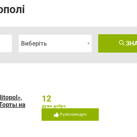
ополі
Виберіть
ЗН
itopol»,
12
Торты на
дуже добре
Я рекомендую