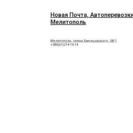
Новая Почта, Автоперевозк
Мелитополь
Мелитополь, улица Хмельницкого, 58/1
+380(61)214-10-14
Новая Почта, Автоперевозк
Мелитополь
Мелитополь, Генерала Петрова (Дзержинского),
+380(61)214-10-14