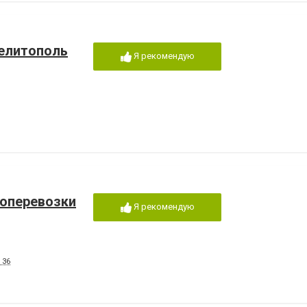
елитополь
Я рекомендую
топеревозки
Я рекомендую
 36