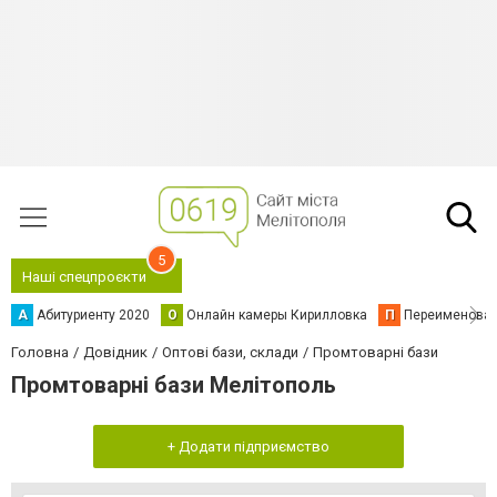
5
Наші спецпроєкти
А
Абитуриенту 2020
О
Онлайн камеры Кирилловка
П
Переименова
Головна
Довідник
Оптові бази, склади
Промтоварні бази
Промтоварні бази Мелітополь
+ Додати підприємство