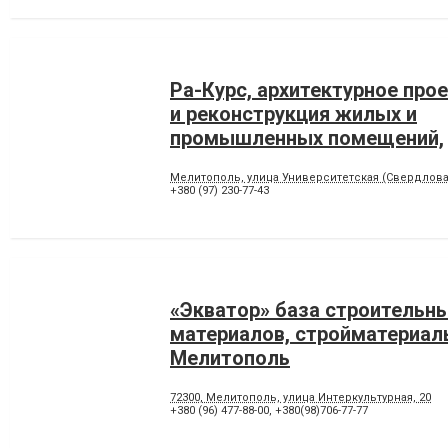
Ра-Курс, архитектурное про
и реконструкция жилых и
промышленных помещений,
Мелитополь
Мелитополь, улица Университетская (Свердлова)
+380 (97) 230-77-43
«Экватор» база строительн
материалов, стройматериал
Мелитополь
72300, Мелитополь, улица Интеркультурная, 20
+380 (96) 477-88-00
,
+380(98)706-77-77