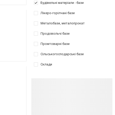
Будівельні матеріали - бази
Лікеро-горілчані бази
Металобази, металопрокат
Продовольчі бази
Промтоварні бази
Сільськогосподарські бази
Склади