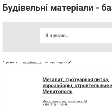
Будівельні матеріали - б
Сортувати:
за рейтингом
за переглядами
Мегалит, тротуарная питка,
еврозаборы, строительные
Мелитополь
Мелитополь, улица Чкалова, 84
+380 (619) 41-13-98