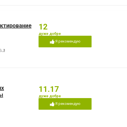
ектирование
12
дуже добре
Я рекомендую
, 3
ых
11.17
ы
дуже добре
Я рекомендую