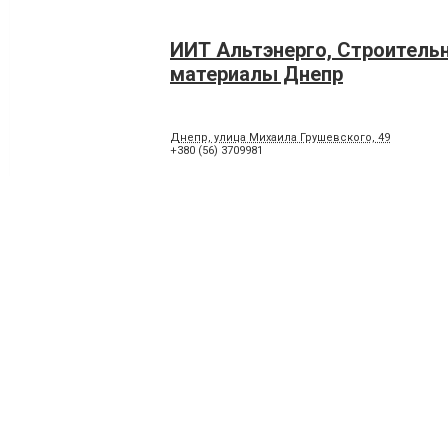
ИИТ Альтэнерго, Строитель
материалы Днепр
Днепр, улица Михаила Грушевского, 49
+380 (56) 3709981
Кбс, Строительные материа
Мелитополь
Мелитополь, улица Героев, 15
+380(67) 566-14-92