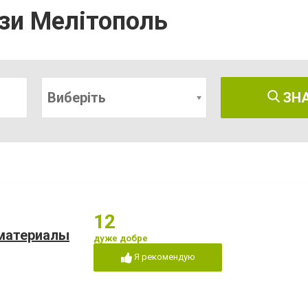
ази Мелітополь
Виберіть
ЗН
12
 материалы
дуже добре
Я рекомендую