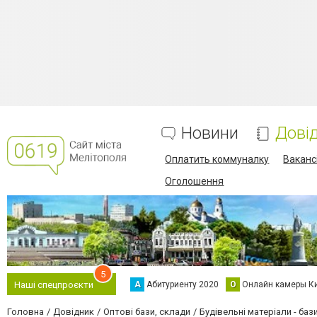
Новини
Дові
Оплатить коммуналку
Вакансі
Оголошення
5
А
Абитуриенту 2020
О
Онлайн камеры К
Наші спецпроєкти
Головна
Довідник
Оптові бази, склади
Будівельні матеріали - баз