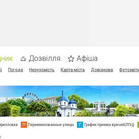
дник
Дозвілля
Афіша
ї
Погода
Нерухомість
Карта міста
Довідкова
Фотозвіт
ирилловка
П
Переименованные улицы
Г
График приема врачей(ЛПЦ)
и