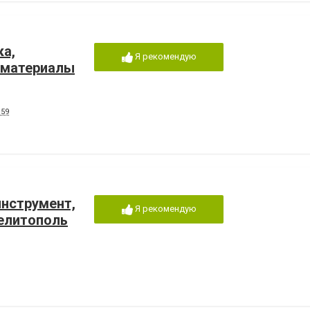
ка,
Я рекомендую
 материалы
 59
инструмент,
Я рекомендую
елитополь