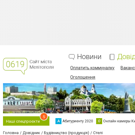
Новини
Дові
Оплатить коммуналку
Вакансі
Оголошення
5
А
Абитуриенту 2020
О
Онлайн камеры К
Наші спецпроєкти
Головна
Довідник
Будівництво (продукція)
Стелі