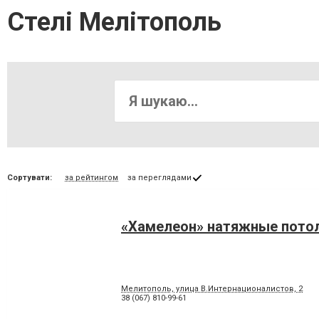
Стелі Мелітополь
Сортувати:
за рейтингом
за переглядами
«Хамелеон» натяжные пото
Мелитополь, улица В.Интернационалистов, 2
38 (067) 810-99-61