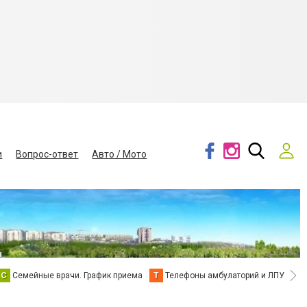
и
Вопрос-ответ
Авто / Мото
С
Семейные врачи. График приема
Т
Телефоны амбулаторий и ЛПУ
В