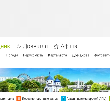
дник
Дозвілля
Афіша
ї
Погода
Нерухомість
Карта міста
Довідкова
Фотозвіт
ирилловка
П
Переименованные улицы
Г
График приема врачей(ЛПЦ)