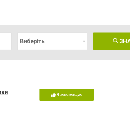
Виберіть
ЗН
лки
Я рекомендую