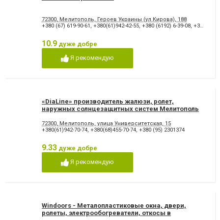
72300, Мелитополь, Героев Украины (ул.Кирова), 188
+380 (67) 619-90-61
,
+380(61)942-42-55
,
+380 (6192) 6-39-08
,
+380 (6192) 42-66-99 факс
10.9
дуже добре
Я рекомендую
«DiaLine» производитель жалюзи, ролет,
наружных солнцезащитных систем Мелитополь
72300, Мелитополь, улица Университетская, 15
+380(61)942-70-74
,
+380(68)455-70-74
,
+380 (95) 2301374
9.33
дуже добре
Я рекомендую
Windoors - Металопластиковые окна, двери,
ролеты, электрообогреватели, откосы в