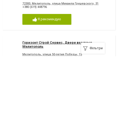
72300, Мелитополь, улица Михаила Грушевского, 31
+380 (619) 448796
Я рекомендую
Горизонт Строй Сервис, Двери входные
Мелитополь
Фільтри
Мелитополь, улица 50-летия Победы, 15
+380 (97) 428-83-88
Я рекомендую
Двери Белоруссии, Двери входные Мелитополь
Мелитополь, улица 50-летия Победы, 15
+380 (67) 230-50-50