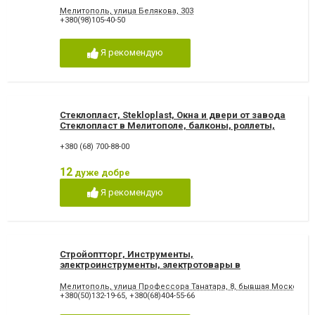
Мелитополе.
Мелитополь, улица Белякова, 303
+380(98)105-40-50
Я рекомендую
Стеклопласт, Stekloplast, Окна и двери от завода
Стеклопласт в Мелитополе, балконы, роллеты,
жалюзи
+380 (68) 700-88-00
12
дуже добре
Я рекомендую
Стройоптторг, Инструменты,
электроинструменты, электротовары в
Мелитополе
Мелитополь, улица Профессора Танатара, 8, бывшая Московск
+380(50)132-19-65
,
+380(68)404-55-66