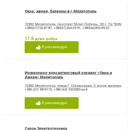
Окна, двери, балконы в г.Мелитополь
72300, Мелитополь, проспект 50-лет Победы, 32\1, ТЦ "BOMOND"
+380(67)726-87-87
,
+380(67)264-69-91
,
+380(66)854-89-53
11.6
дуже добре
Я рекомендую
Инженерно-консалтинговый холдинг «Окна и
Двери» Мелитополь
72300, Мелитополь, улица Г. Сталинграда, 3, возле магазина "ТО
+380 (67) 9874170
,
+380 (63) 9323083 моб
Я рекомендую
Салон Электротехника