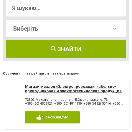
ЗНАЙТИ
Сортувати:
за рейтингом
за переглядами
Магазин-салон «Электропроводка», кабельно-
проводниковая и электротехническая продукция
Мелитополя
72300, Мелитополь, проспект Б.Хмельницкого, 73
+380 (50) 4502921
,
+380 (50) 4814939
,
+380 (6192) 53416
,
+380 (6192) 53417
Я рекомендую