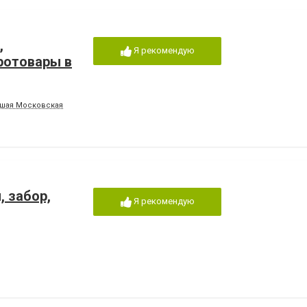
,
Я рекомендую
ротовары в
вшая Московская
, забор,
Я рекомендую