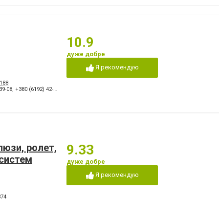
10.9
дуже добре
Я рекомендую
188
39-08
,
+380 (6192) 42-66-99 факс
люзи, ролет,
9.33
систем
дуже добре
Я рекомендую
374