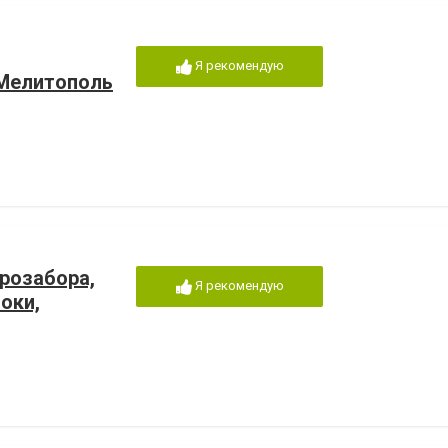
Я рекомендую
 Мелитополь
врозабора,
Я рекомендую
оки,