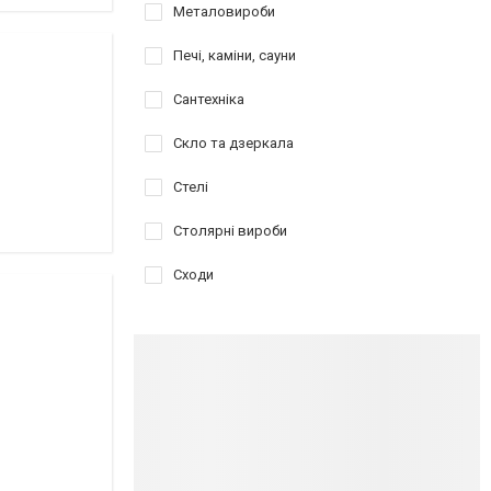
Металовироби
Печі, каміни, сауни
Сантехніка
Скло та дзеркала
Стелі
Столярні вироби
Сходи