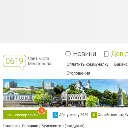
Новини
Дові
Оплатить коммуналку
Вакансі
Оголошення
5
А
Абитуриенту 2020
О
Онлайн камеры К
Наші спецпроєкти
Головна
Довідник
Будівництво (продукція)