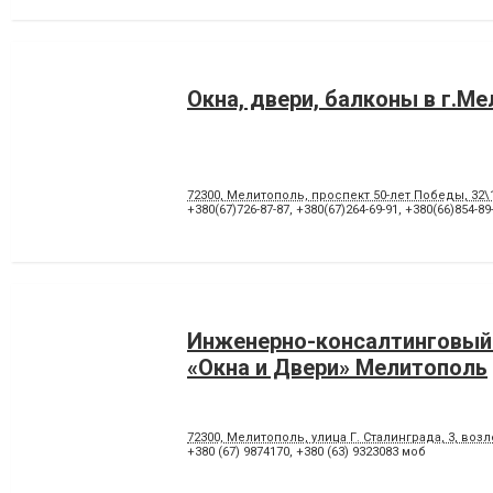
Окна, двери, балконы в г.М
72300, Мелитополь, проспект 50-лет Победы, 32
+380(67)726-87-87
,
+380(67)264-69-91
,
+380(66)854-89
Инженерно-консалтинговый
«Окна и Двери» Мелитополь
72300, Мелитополь, улица Г. Сталинграда, 3, воз
+380 (67) 9874170
,
+380 (63) 9323083 моб