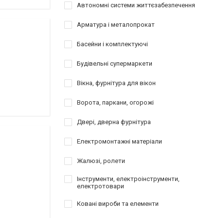
Автономні системи життєзабезпечення
Арматура і металопрокат
Басейни і комплектуючі
Будівельні супермаркети
Вікна, фурнітура для вікон
Ворота, паркани, огорожі
Двері, дверна фурнітура
Електромонтажні матеріали
Жалюзі, ролети
Інструменти, електроінструменти,
електротовари
Ковані вироби та елементи