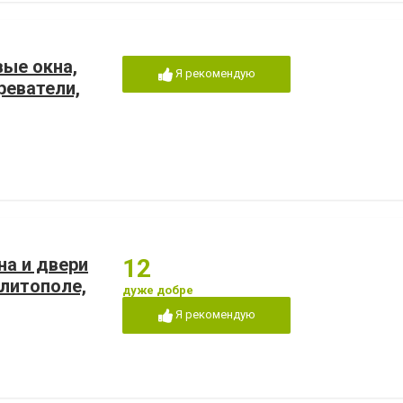
вые окна,
Я рекомендую
реватели,
на и двери
12
литополе,
дуже добре
Я рекомендую