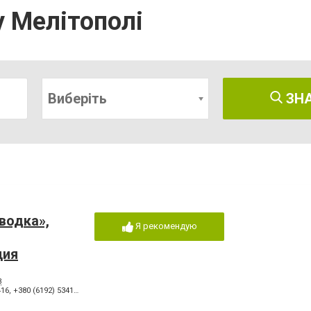
у Мелітополі
Виберіть
ЗН
водка»,
Я рекомендую
ция
3
416
,
+380 (6192) 53417
,
+380 (619) 438159
,
+380 (50) 4538031
,
+380(61)943-55-23