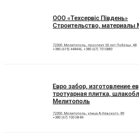
ООО «Техсервiс Пiвдень»
Строительство, материалы
72300, Мелитополь, проспект 50 лет Победы, 48
+380 (619) 448446
,
+380 (67) 7515883
Евро забор, изготовление е
тротуарная плитка, шлакобл
Мелитополь
72300, Мелитополь, улица А.Невского, 89
+380 (67) 100-58-84