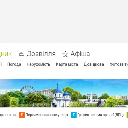
дник
Дозвілля
Афіша
ї
Погода
Нерухомість
Карта міста
Довідкова
Фотозвіт
ирилловка
П
Переименованные улицы
Г
График приема врачей(ЛПЦ)