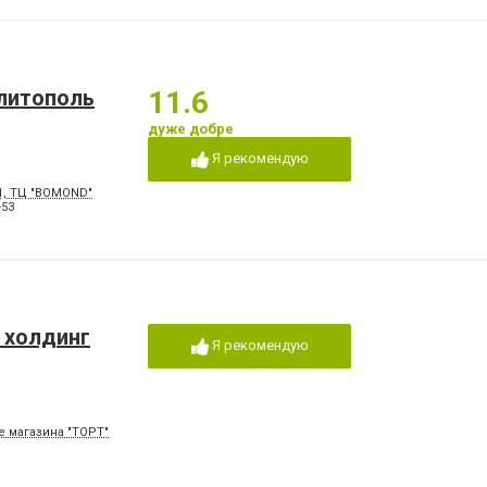
елитополь
11.6
дуже добре
Я рекомендую
\1, ТЦ "BOMOND"
-53
 холдинг
Я рекомендую
ле магазина "ТОРТ"