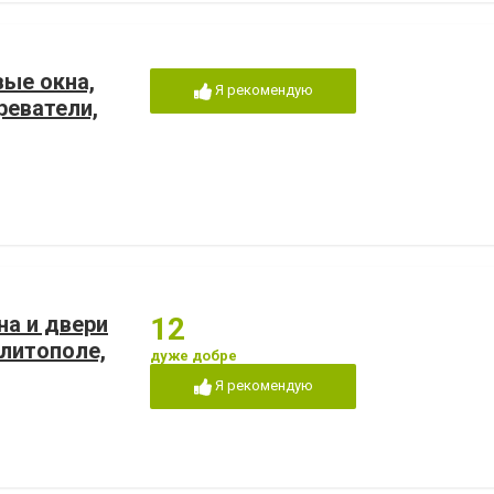
вые окна,
Я рекомендую
реватели,
на и двери
12
литополе,
дуже добре
Я рекомендую