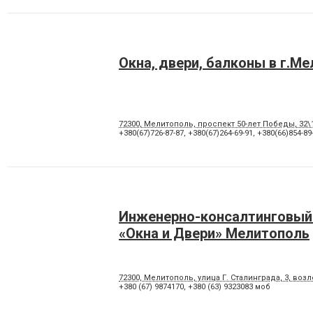
Окна, двери, балконы в г.М
72300, Мелитополь, проспект 50-лет Победы, 32
+380(67)726-87-87
,
+380(67)264-69-91
,
+380(66)854-89
Инженерно-консалтинговый
«Окна и Двери» Мелитополь
72300, Мелитополь, улица Г. Сталинграда, 3, воз
+380 (67) 9874170
,
+380 (63) 9323083 моб