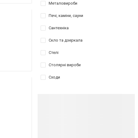
Металовироби
Печі, каміни, сауни
Сантехніка
Скло та дзеркала
Стелі
Столярні вироби
Сходи