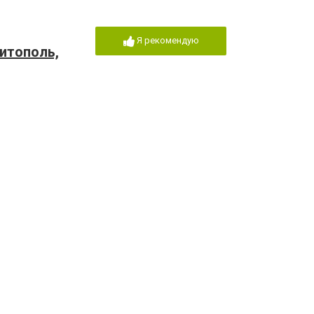
Я рекомендую
итополь,
итополь
Я рекомендую
31