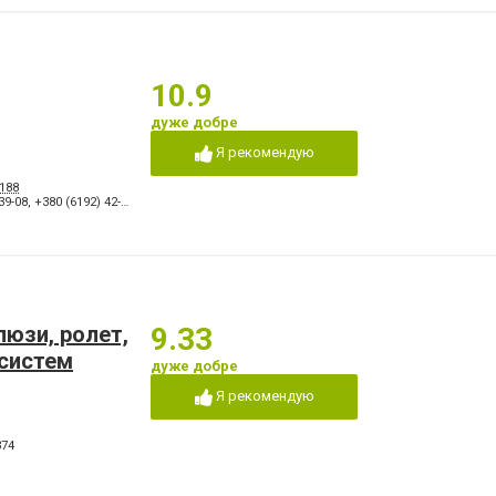
10.9
дуже добре
Я рекомендую
188
39-08
,
+380 (6192) 42-66-99 факс
люзи, ролет,
9.33
систем
дуже добре
Я рекомендую
374