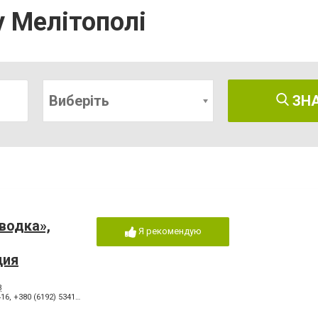
у Мелітополі
Виберіть
ЗН
водка»,
Я рекомендую
ция
3
416
,
+380 (6192) 53417
,
+380 (619) 438159
,
+380 (50) 4538031
,
+380(61)943-55-23