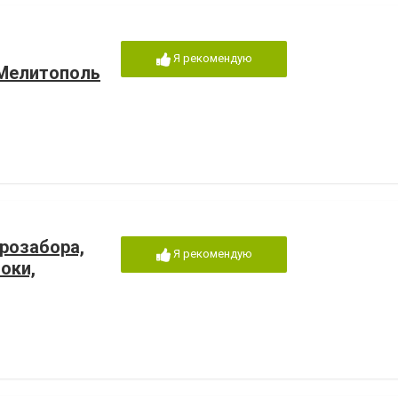
Я рекомендую
 Мелитополь
врозабора,
Я рекомендую
оки,