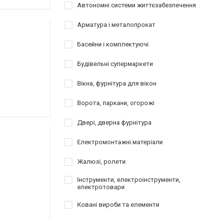
Автономні системи життєзабезпечення
Арматура і металопрокат
Басейни і комплектуючі
Будівельні супермаркети
Вікна, фурнітура для вікон
Ворота, паркани, огорожі
Двері, дверна фурнітура
Електромонтажні матеріали
Жалюзі, ролети
Інструменти, електроінструменти,
електротовари
Ковані вироби та елементи