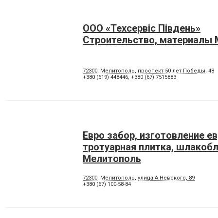
ООО «Техсервiс Пiвдень»
Строительство, материалы
72300, Мелитополь, проспект 50 лет Победы, 48
+380 (619) 448446
,
+380 (67) 7515883
Евро забор, изготовление е
тротуарная плитка, шлакобл
Мелитополь
72300, Мелитополь, улица А.Невского, 89
+380 (67) 100-58-84