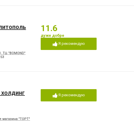
елитополь
11.6
дуже добре
Я рекомендую
\1, ТЦ "BOMOND"
-53
 холдинг
Я рекомендую
ле магазина "ТОРТ"