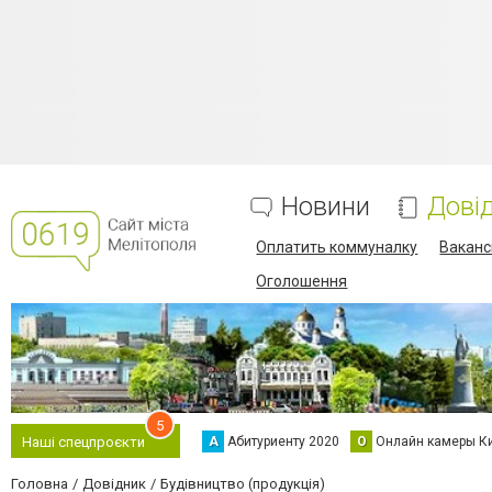
Новини
Дові
Оплатить коммуналку
Вакансі
Оголошення
5
А
Абитуриенту 2020
О
Онлайн камеры К
Наші спецпроєкти
Головна
Довідник
Будівництво (продукція)