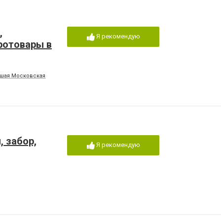
,
Я рекомендую
ротовары в
вшая Московская
, забор,
Я рекомендую