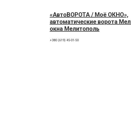
«АвтоВОРОТА / Моё ОКНО»,
автоматические ворота Мел
окна Мелитополь
+380 (619) 45-01-50
ТИТАН, Двери входные Мел
72300, Мелитополь, улица Михаила Грушевского, 
+380 (619) 448796