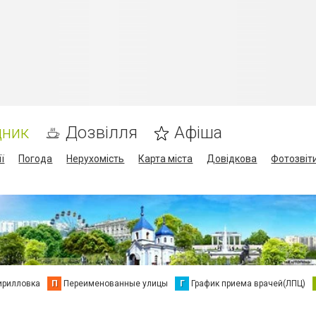
дник
Дозвілля
Афіша
ї
Погода
Нерухомість
Карта міста
Довідкова
Фотозвіт
ирилловка
П
Переименованные улицы
Г
График приема врачей(ЛПЦ)