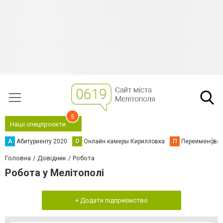
5
Наші спецпроєкти
А
Абитуриенту 2020
О
Онлайн камеры Кирилловка
П
Переименова
Головна
Довідник
Робота
Робота у Мелітополі
+ Додати підприємство