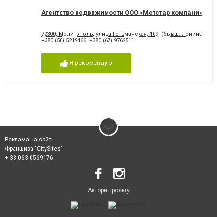
Агентство недвижимости ООО «Метстар компани»
72300, Мелитополь, улица Гетьманская, 109, (бывш. Ленина)
+380 (50) 5219466
,
+380 (67) 9762511
Я рекомендую
Реклама на сайті
Франшиза "CitySites"
+ 38 063 0569176
Автори проєкту