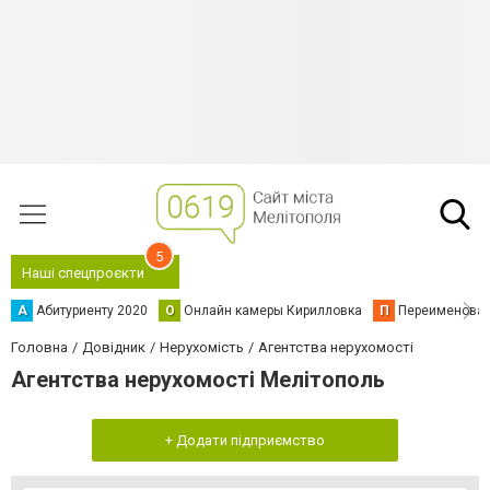
5
Наші спецпроєкти
А
Абитуриенту 2020
О
Онлайн камеры Кирилловка
П
Переименова
Головна
Довідник
Нерухомість
Агентства нерухомості
Агентства нерухомості Мелітополь
+ Додати підприємство