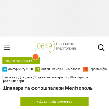
5
Наші спецпроєкти
А
Абитуриенту 2020
О
Онлайн камеры Кирилловка
П
Переименова
Головна
Довідник
Будівельні матеріали
Шпалери та
фотошпалери
Шпалери та фотошпалери Мелітополь
+ Додати підприємство