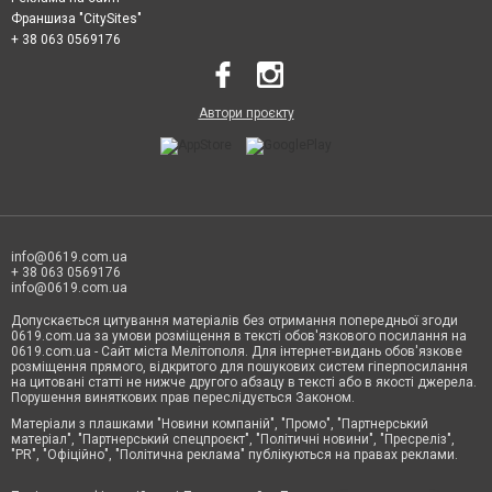
Франшиза "CitySites"
+ 38 063 0569176
Автори проєкту
info@0619.com.ua
+ 38 063 0569176
info@0619.com.ua
Допускається цитування матеріалів без отримання попередньої згоди
0619.com.ua за умови розміщення в тексті обов'язкового посилання на
0619.com.ua - Сайт міста Мелітополя. Для інтернет-видань обов'язкове
розміщення прямого, відкритого для пошукових систем гіперпосилання
на цитовані статті не нижче другого абзацу в тексті або в якості джерела.
Порушення виняткових прав переслідується Законом.
Матеріали з плашками "Новини компаній", "Промо", "Партнерський
матеріал", "Партнерський спецпроєкт", "Політичні новини", "Пресреліз",
"PR", "Офіційно", "Політична реклама" публікуються на правах реклами.