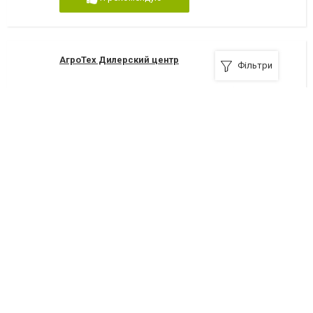
АгроТех Дилерский центр
Фільтри
72313, Мелитополь, Гетмана Сагайдачного (Фрунзе), 51
+380(67)561-20-67
Я рекомендую
Изготовление станков плазменной и
газокислородной резки
+380 (96) 5330360
Я рекомендую