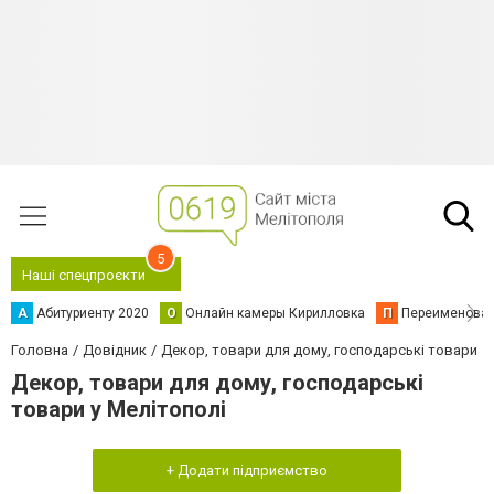
5
Наші спецпроєкти
А
Абитуриенту 2020
О
Онлайн камеры Кирилловка
П
Переименова
Головна
Довідник
Декор, товари для дому, господарські товари
Декор, товари для дому, господарські
товари у Мелітополі
+ Додати підприємство