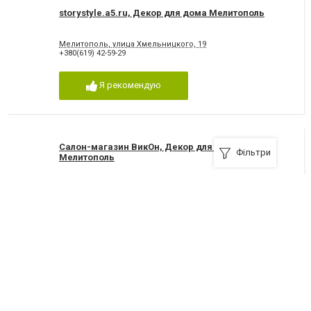
storystyle.a5.ru, Декор для дома Мелитополь
Мелитополь, улица Хмельницкого, 19
+380(619) 42-59-29
Я рекомендую
Салон-магазин ВикОн, Декор для дома
Фільтри
Мелитополь
Мелитополь, улица Дзержинского, 29
+380(63)289-83-88
Я рекомендую
Венецианские штукатурки, строительные
материалы, Мелитополь