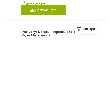
12
дуже добре
Я рекомендую
Фільтри
«Nui Very» магазин верхней одежды. Одежда,
обувь Мелитополь
72300, Мелитополь, улица Университетская, 3
Я рекомендую
«Rich Rich» магазин женской одежды. Одежда,
обувь Мелитополь
72300, Мелитополь, проспект Б. Хмельницкого, 7
+380 (619) 42-30-04
Я рекомендую