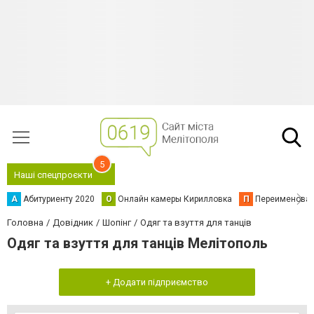
5
Наші спецпроєкти
А
Абитуриенту 2020
О
Онлайн камеры Кирилловка
П
Переименова
Головна
Довідник
Шопінг
Одяг та взуття для танців
Одяг та взуття для танців Мелітополь
+ Додати підприємство