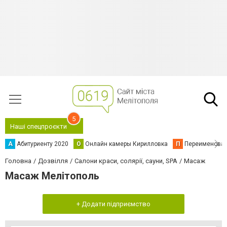
5
Наші спецпроєкти
А
Абитуриенту 2020
О
Онлайн камеры Кирилловка
П
Переименова
Головна
Дозвілля
Салони краси, солярії, сауни, SPA
Масаж
Масаж Мелітополь
+ Додати підприємство