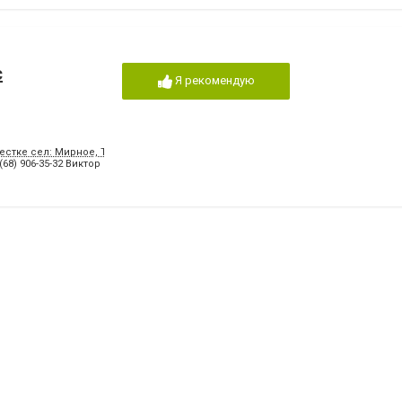
с
Я рекомендую
естке сел: Мирное, Терпенье, Обильное
(68) 906-35-32 Виктор