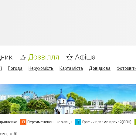
дник
Дозвілля
Афіша
ї
Погода
Нерухомість
Карта міста
Довідкова
Фотозвіт
ирилловка
П
Переименованные улицы
Г
График приема врачей(ЛПЦ)
ами, хобі