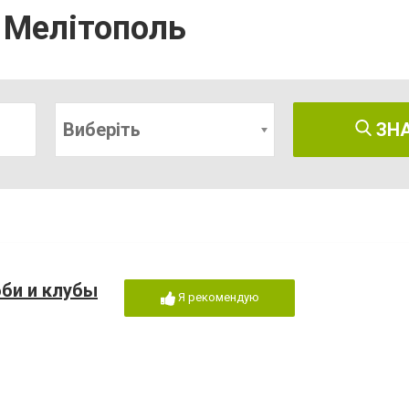
і Мелітополь
Виберіть
ЗН
бби и клубы
Я рекомендую