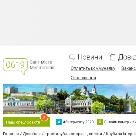
Новини
Дові
Оплатить коммуналку
Вакансі
Оголошення
5
А
Абитуриенту 2020
О
Онлайн камеры К
Наші спецпроєкти
Головна
Дозвілля
Ігрові клуби, коворкінг, квести
Клуби за інтерес