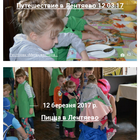
Путешествие в Лентяево 12.03.17
62
Ресторан «Мята», рестора...
12 березня 2017 р.
Пицца в Лентяево