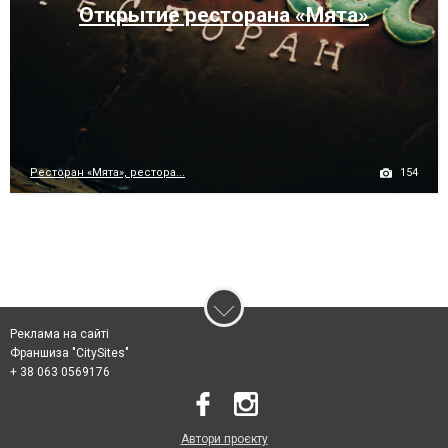
Открытие ресторана «Мята»
154
Ресторан «Мята», рестора...
Реклама на сайті
Франшиза "CitySites"
+ 38 063 0569176
Автори проєкту