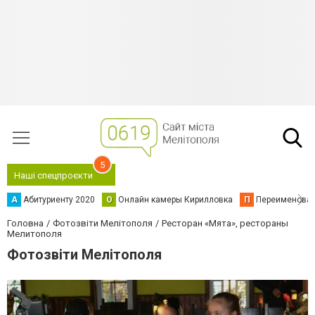
5
Наші спецпроєкти
А
Абитуриенту 2020
О
Онлайн камеры Кирилловка
П
Переименова
Головна
Фотозвіти Мелітополя
Ресторан «Мята», рестораны
Мелитополя
Фотозвіти Мелітополя