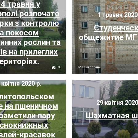
 4 травня у
ополі розпочато
1 травня 2020
ірки з контролю
Студенчес
а покосом
общежитие МГ
инних рослин та
ів на прилеглих
ериторіях.
3
Мелитополь
 квітня 2020 р.
литопольском
29 квітня 2020
е на пшеничном
 заметили пару
Шахматная ш
аснокнижных
влей-красавок