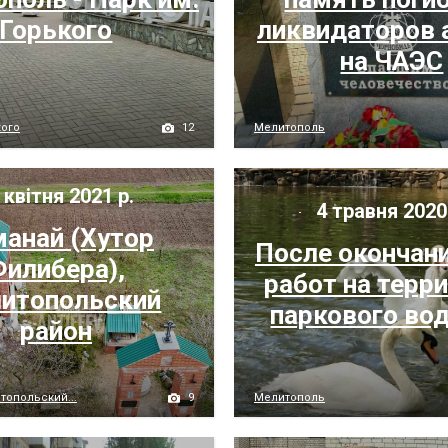
Горького
ликвидаторов 
на ЧАЭС
12
кого
Мелитополь
 квітня 2021 р.
4 травня 2020
анай (Хутор
После окончани
Филибера),
работ на терр
итопольский
паркового во
район
9
топольский...
Мелитополь
травня 2020 р.