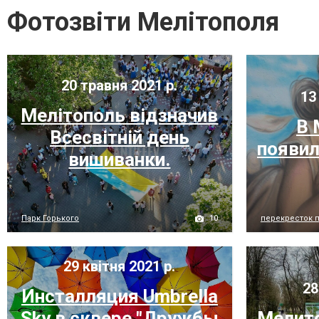
Фотозвіти Мелітополя
20 травня 2021 р.
13 
Мелітополь відзначив
В 
Всесвітній день
появил
вишиванки.
10
Парк Горького
перекресток пр
29 квітня 2021 р.
28
Инсталляция Umbrella
Sky в сквере "Дружбы
Мелито