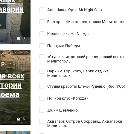
аварии
Aquadance Open Air Night Club
Ресторан «Мята», рестораны Мелитополя
Кальянщики Не Аттуда
3
Площадь Победы
«Ступеньки» детский развивающий центр
Мелитополь
 р.
Парк им. Горького, Парки отдыха
я всех
Мелитополь
итории
Студия красоты Елены Руденко (Rud'N'Co)
доема
Ночной клуб «Korizza»
ДК им.Шевченко
3
Аквапарк Остров Сокровищ, Аквапарки
Мелитополь