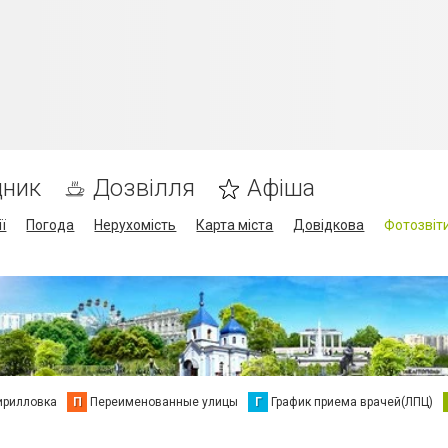
дник
Дозвілля
Афіша
ї
Погода
Нерухомість
Карта міста
Довідкова
Фотозвіт
ирилловка
П
Переименованные улицы
Г
График приема врачей(ЛПЦ)