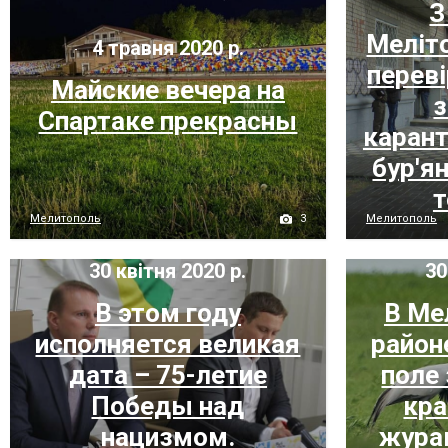
З
Меліт
4 травня 2020 р.
перев
Майские вечера на
з
Спартаке прекрасны
карант
бур'ян
т
3
Мелитополь
Мелитополь
30 квітня 2020 р.
30
В этом году
В Ме
исполняется великая
район
дата – 75-летие
поле
Победы над
кр
нацизмом.
жура