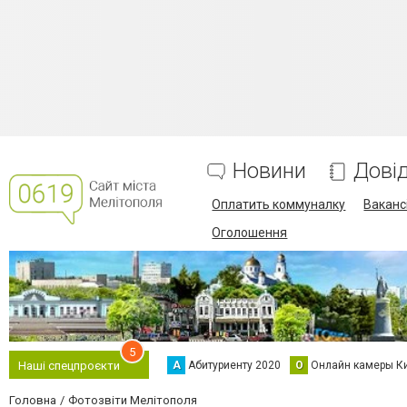
Новини
Дові
Оплатить коммуналку
Вакансі
Оголошення
5
А
Абитуриенту 2020
О
Онлайн камеры К
Наші спецпроєкти
Головна
Фотозвіти Мелітополя