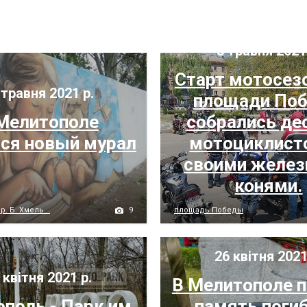
8 травня 2021
Старт мотосезо
травня 2021 р.
площади По
Мелитополе
собрались де
ся новый мурал
мотоциклист
своими желе
конями.
9
. Б. Хмель...
площадь Победы
26 квітня 2021
 квітня 2021 р.
В Мелитополе 
поль - Парк им.
память поги