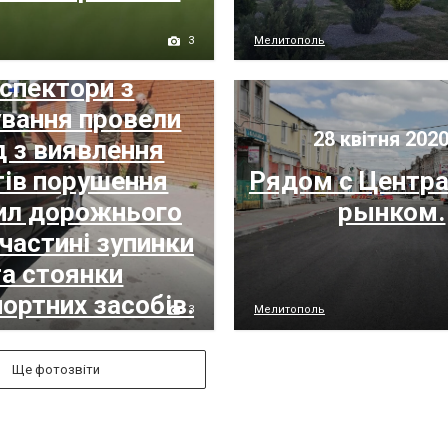
3
Мелитополь
 квітня 2020 р.
нспектори з
ування провели
28 квітня 2020
д з виявлення
ів порушення
Рядом с Центр
ил дорожнього
рынком.
 частині зупинки
та стоянки
ортних засобів.
3
Мелитополь
Ще фотозвіти