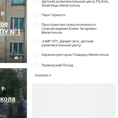
Детский развлекательный центр Fly Kids,
Флай Кидс Мелитополь
 р.
Парк Горького
кое
Пространство психологического
сопровождения Елены Титаренко
ПУ №1
Мелитополь
JUMP CITY, Джамп Сити, детский
развлекательный центр
Караоке-ресторан Помидор Мелитополь
3
Приморский Посад
Показати
 р.
кола