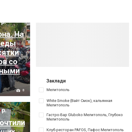
 р.
на. На
беды
сятки
ов со
зными
Заклади
Мелитополь
8
White Smoke (Вайт Смок), кальянная
Мелитополь
 р.
Гастро-Бар Gluboko Мелитополь, Глубоко
Мелитополь
почтили
бших
Клуб-ресторан PAFOS, Пафос Мелитополь