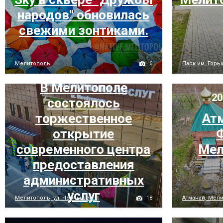
народов" обновилась
свежими зонтиками.
6
Мелитополь
Парк им. Горь
23 квітня 2021 р.
В Мелитополе
20
состоялось
торжественное
Атм
открытие
современного центра
Мел
предоставления
административных
услуг
18
Мелитополь, ул. Чернышев...
Атманай, Мели
4 