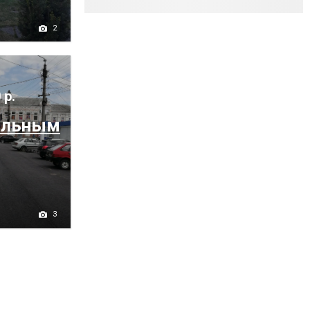
2
 р.
альным
3