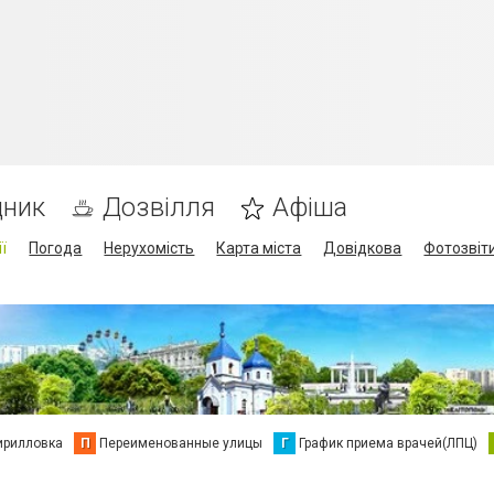
дник
Дозвілля
Афіша
ї
Погода
Нерухомість
Карта міста
Довідкова
Фотозвіт
ирилловка
П
Переименованные улицы
Г
График приема врачей(ЛПЦ)