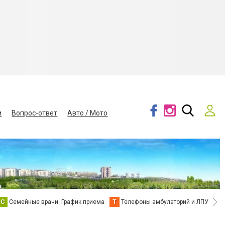
и
Вопрос-ответ
Авто / Мото
С
Семейные врачи. График приема
Т
Телефоны амбулаторий и ЛПУ
В