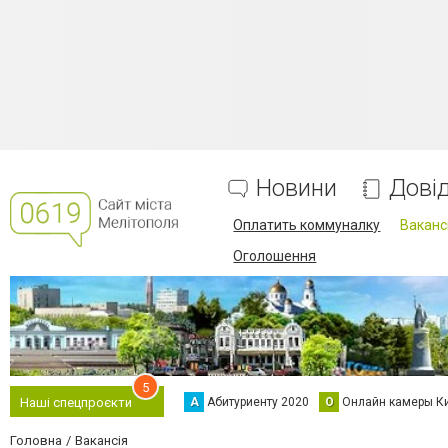
Новини
Дові
Оплатить коммуналку
Вакансі
Оголошення
5
А
Абитуриенту 2020
О
Онлайн камеры К
Наші спецпроєкти
Головна
Вакансія