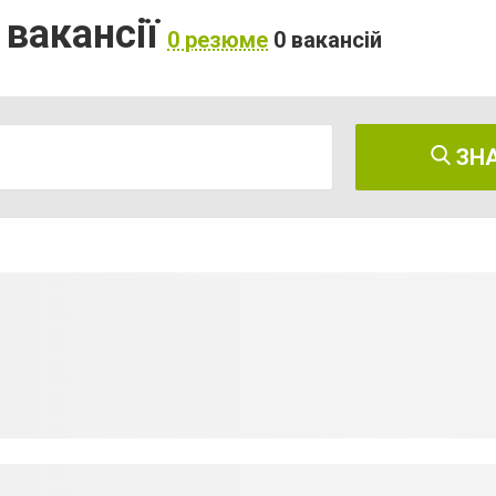
 вакансії
0 резюме
0 вакансій
ЗН