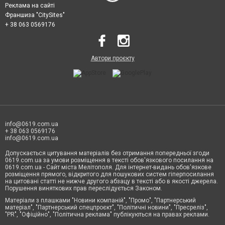
Реклама на сайті
Франшиза "CitySites"
+ 38 063 0569176
Автори проєкту
info@0619.com.ua
+ 38 063 0569176
info@0619.com.ua
Допускається цитування матеріалів без отримання попередньої згоди
0619.com.ua за умови розміщення в тексті обов'язкового посилання на
0619.com.ua - Сайт міста Мелітополя. Для інтернет-видань обов'язкове
розміщення прямого, відкритого для пошукових систем гіперпосилання
на цитовані статті не нижче другого абзацу в тексті або в якості джерела.
Порушення виняткових прав переслідується Законом.
Матеріали з плашками "Новини компаній", "Промо", "Партнерський
матеріал", "Партнерський спецпроєкт", "Політичні новини", "Пресреліз",
"PR", "Офіційно", "Політична реклама" публікуються на правах реклами.