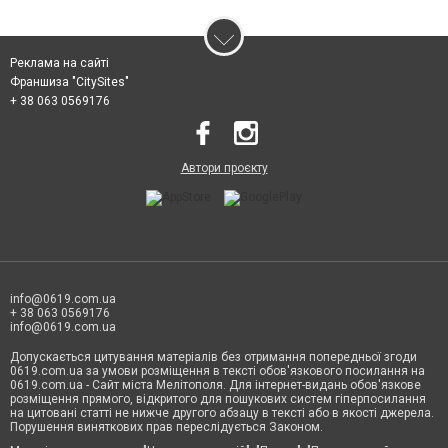
Реклама на сайті
Франшиза "CitySites"
+ 38 063 0569176
Автори проєкту
info@0619.com.ua
+ 38 063 0569176
info@0619.com.ua
Допускається цитування матеріалів без отримання попередньої згоди
0619.com.ua за умови розміщення в тексті обов'язкового посилання на
0619.com.ua - Сайт міста Мелітополя. Для інтернет-видань обов'язкове
розміщення прямого, відкритого для пошукових систем гіперпосилання
на цитовані статті не нижче другого абзацу в тексті або в якості джерела.
Порушення виняткових прав переслідується Законом.