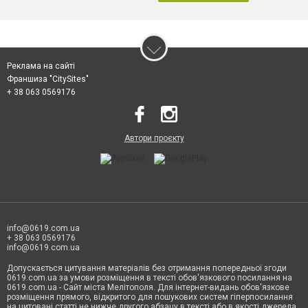
Реклама на сайті
Франшиза "CitySites"
+ 38 063 0569176
Автори проєкту
info@0619.com.ua
+ 38 063 0569176
info@0619.com.ua
Допускається цитування матеріалів без отримання попередньої згоди
0619.com.ua за умови розміщення в тексті обов'язкового посилання на
0619.com.ua - Сайт міста Мелітополя. Для інтернет-видань обов'язкове
розміщення прямого, відкритого для пошукових систем гіперпосилання
на цитовані статті не нижче другого абзацу в тексті або в якості джерела.