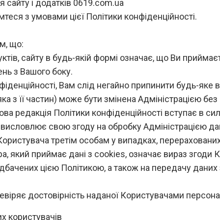
я сайту і додатків 0619.com.ua
теся з умовами цієї Політики конфіденційності.
м, що:
ів, сайту в будь-якій формі означає, що Ви приймаєте
нь з Вашого боку.
нфіденційності, Вам слід негайно припинити будь-яке 
-яка з її частин) може бути змінена Адміністрацією бе
Нова редакція Політики конфіденційності вступає в сил
ч висловлює свою згоду на обробку Адміністрацією д
ористувача третім особам у випадках, перерахованих 
 який приймає дані з cookies, означає вираз згоди 
едбачених цією Політикою, а також на передачу даних 
ревіряє достовірність наданої Користувачами персона
их користувачів