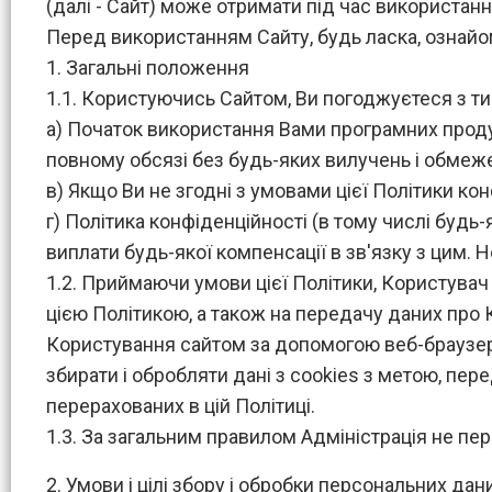
(далі - Сайт) може отримати під час використанн
Перед використанням Сайту, будь ласка, ознайом
1. Загальні положення
1.1. Користуючись Сайтом, Ви погоджуєтеся з ти
а) Початок використання Вами програмних продукт
повному обсязі без будь-яких вилучень і обмеже
в) Якщо Ви не згодні з умовами цієї Політики ко
г) Політика конфіденційності (в тому числі будь
виплати будь-якої компенсації в зв'язку з цим. 
1.2. Приймаючи умови цієї Політики, Користува
цією Політикою, а також на передачу даних про К
Користування сайтом за допомогою веб-браузера,
збирати і обробляти дані з cookies з метою, пер
перерахованих в цій Політиці.
1.3. За загальним правилом Адміністрація не пе
2. Умови і цілі збору і обробки персональних дан