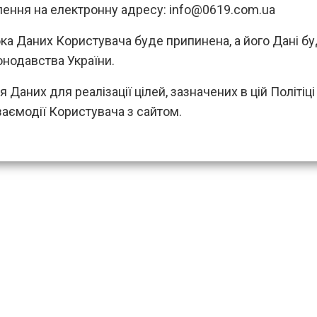
лення на електронну адресу:
info@0619.com.ua
ка Даних Користувача буде припинена, а його Дані буд
онодавства України.
я Даних для реалізації цілей, зазначених в цій Політіц
взаємодії Користувача з сайтом.