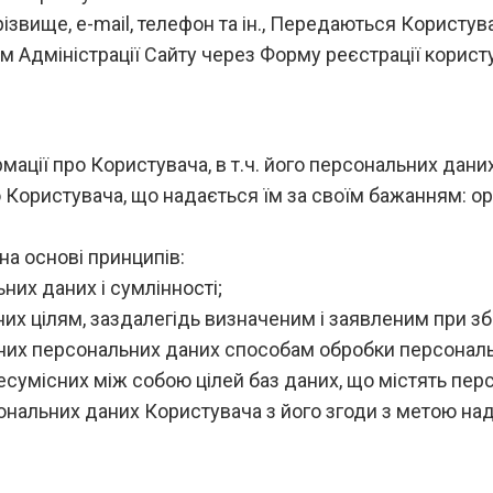
 прізвище, e-mail, телефон та ін., Передаються Корист
 Адміністрації Сайту через Форму реєстрації корист
ції про Користувача, в т.ч. його персональних даних, т
о Користувача, що надається їм за своїм бажанням: орг
на основі принципів:
них даних і сумлінності;
них цілям, заздалегідь визначеним і заявленим при з
аних персональних даних способам обробки персональ
сумісних між собою цілей баз даних, що містять перс
ональних даних Користувача з його згоди з метою на