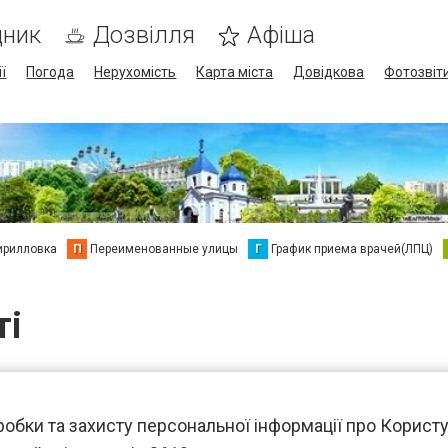
дник
Дозвілля
Афіша
ї
Погода
Нерухомість
Карта міста
Довідкова
Фотозвіт
ирилловка
П
Переименованные улицы
Г
График приема врачей(ЛПЦ)
ті
обки та захисту персональної інформації про Користу