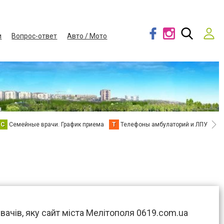
и
Вопрос-ответ
Авто / Мото
С
Семейные врачи. График приема
Т
Телефоны амбулаторий и ЛПУ
В
вачів, яку сайт міста Мелітополя 0619.com.ua