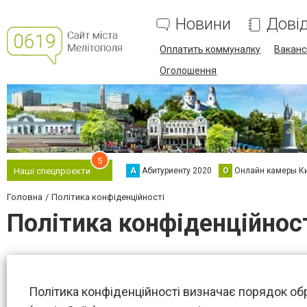
Новини
Дові
Оплатить коммуналку
Вакансі
Оголошення
5
А
Абитуриенту 2020
О
Онлайн камеры К
Наші спецпроєкти
Головна
Політика конфіденційності
Політика конфіденційнос
Політика конфіденційності визначає порядок обр