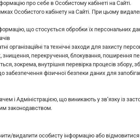
нформацію про себе в Особистому кабінеті на Сайті.
 рамках Особистого кабінету на Сайті. При цьому вид
інформацію, що стосується обробки їх персональних да
ачів
атні організаційні та технічні заходи для захисту перс
 знищення, перекручення, блокування, поширення пер
ься, зокрема, внутрішня перевірка процесів збору, збе
 забезпечення фізичної безпеки даних для запобіган
чем і Адміністрацією, що виникають у зв'язку із засто
ним законодавством.
інити/видалити особисту інформацію або відмовитися