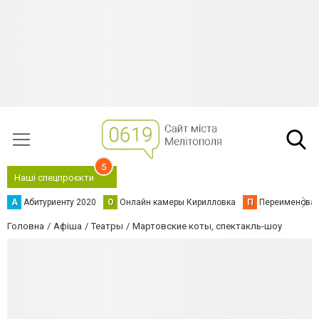
5
Наші спецпроєкти
А
Абитуриенту 2020
О
Онлайн камеры Кирилловка
П
Переименова
Головна
Афіша
Театры
Мартовские коты, спектакль-шоу