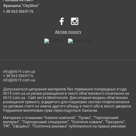
Реклама на сайті
Франшиза "CitySites"
+ 38 063 0569176
Автори проєкту
info@0619.com.ua
+ 38 063 0569176
info@0619.com.ua
Допускається цитування матеріалів без отримання попередньої згоди
0619.com.ua за умови розміщення в тексті обов'язкового посилання на
0619.com.ua - Сайт міста Мелітополя. Для інтернет-видань обов'язкове
розміщення прямого, відкритого для пошукових систем гіперпосилання
на цитовані статті не нижче другого абзацу в тексті або в якості джерела.
Порушення виняткових прав переслідується Законом.
Матеріали з плашками "Новини компаній", "Промо", "Партнерський
матеріал", "Партнерський спецпроєкт", "Політичні новини", "Пресреліз",
"PR", "Офіційно", "Політична реклама" публікуються на правах реклами.