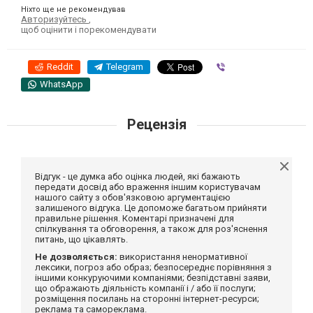
Ніхто ще не рекомендував
Авторизуйтесь
,
щоб оцінити і порекомендувати
Reddit
Telegram
Viber
WhatsApp
Рецензія
Відгук - це думка або оцінка людей, які бажають
передати досвід або враження іншим користувачам
нашого сайту з обов'язковою аргументацією
залишеного відгука. Це допоможе багатьом прийняти
правильне рішення. Коментарі призначені для
спілкування та обговорення, а також для роз'яснення
питань, що цікавлять.
Не дозволяється:
використання ненормативної
лексики, погроз або образ; безпосереднє порівняння з
іншими конкуруючими компаніями; безпідставні заяви,
що ображають діяльність компанії і / або її послуги;
розміщення посилань на сторонні інтернет-ресурси;
реклама та самореклама.