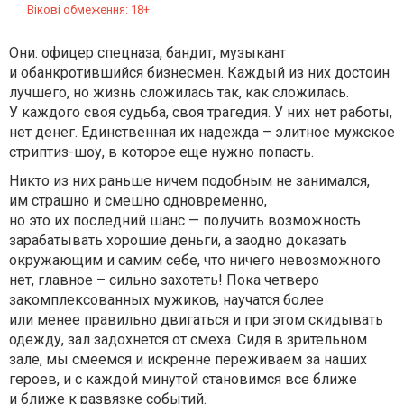
Вікові обмеження: 18+
Они: офицер спецназа, бандит, музыкант
и обанкротившийся бизнесмен. Каждый из них достоин
лучшего, но жизнь сложилась так, как сложилась.
У каждого своя судьба, своя трагедия. У них нет работы,
нет денег. Единственная их надежда – элитное мужское
стриптиз-шоу, в которое еще нужно попасть.
Никто из них раньше ничем подобным не занимался,
им страшно и смешно одновременно,
но это их последний шанс — получить возможность
зарабатывать хорошие деньги, а заодно доказать
окружающим и самим себе, что ничего невозможного
нет, главное – сильно захотеть! Пока четверо
закомплексованных мужиков, научатся более
или менее правильно двигаться и при этом скидывать
одежду, зал задохнется от смеха. Сидя в зрительном
зале, мы смеемся и искренне переживаем за наших
героев, и с каждой минутой становимся все ближе
и ближе к развязке событий.