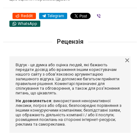
Reddit
Telegram
Viber
WhatsApp
Рецензія
Відгук - це думка або оцінка людей, які бажають
передати досвід або враження іншим користувачам
нашого сайту з обов'язковою аргументацією
залишеного відгука. Це допоможе багатьом прийняти
правильне рішення. Коментарі призначені для
спілкування та обговорення, а також для роз'яснення
питань, що цікавлять.
Не дозволяється:
використання ненормативної
лексики, погроз або образ; безпосереднє порівняння з
іншими конкуруючими компаніями; безпідставні заяви,
що ображають діяльність компанії і / або її послуги;
розміщення посилань на сторонні інтернет-ресурси;
реклама та самореклама.