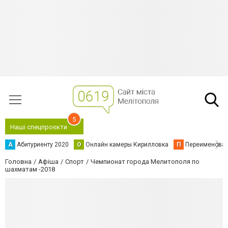
5
Наші спецпроєкти
А
Абитуриенту 2020
О
Онлайн камеры Кирилловка
П
Переименова
Головна
Афіша
Спорт
Чемпионат города Мелитополя по
шахматам -2018