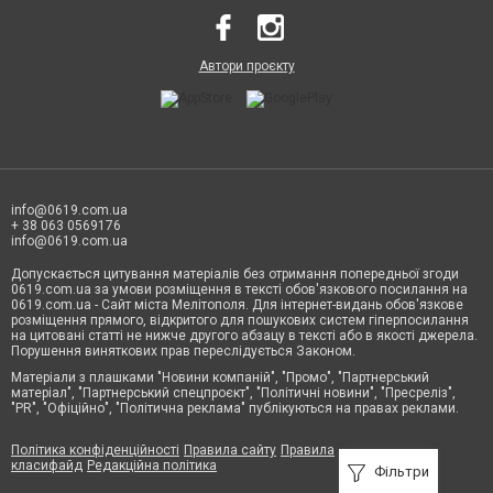
Автори проєкту
info@0619.com.ua
+ 38 063 0569176
info@0619.com.ua
Допускається цитування матеріалів без отримання попередньої згоди
0619.com.ua за умови розміщення в тексті обов'язкового посилання на
0619.com.ua - Сайт міста Мелітополя. Для інтернет-видань обов'язкове
розміщення прямого, відкритого для пошукових систем гіперпосилання
на цитовані статті не нижче другого абзацу в тексті або в якості джерела.
Порушення виняткових прав переслідується Законом.
Матеріали з плашками "Новини компаній", "Промо", "Партнерський
матеріал", "Партнерський спецпроєкт", "Політичні новини", "Пресреліз",
"PR", "Офіційно", "Політична реклама" публікуються на правах реклами.
Політика конфіденційності
Правила сайту
Правила
класифайд
Редакційна політика
Фільтри