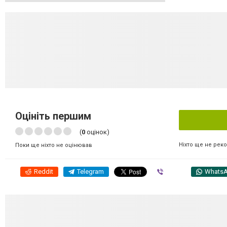
Оцініть першим
(
0
оцінок)
Ніхто ще не рек
Поки ще ніхто не оцінював
Reddit
Telegram
Viber
Whats