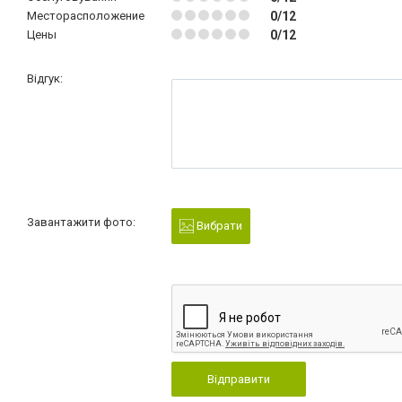
Месторасположение
0/12
Цены
0/12
Відгук:
Завантажити фото:
Вибрати
Відправити