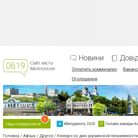
Новини
Дові
Оплатить коммуналку
Вакансі
Оголошення
5
А
Абитуриенту 2020
О
Онлайн камеры К
Наші спецпроєкти
Головна
Афіша
Другое
Конкурс ко дню украинской письменности и