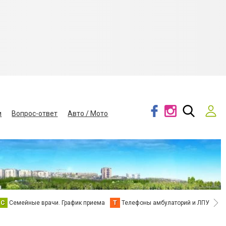
и
Вопрос-ответ
Авто / Мото
С
Семейные врачи. График приема
Т
Телефоны амбулаторий и ЛПУ
В