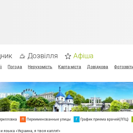
дник
Дозвілля
Афіша
ї
Погода
Нерухомість
Карта міста
Довідкова
Фотозвіт
ирилловка
П
Переименованные улицы
Г
График приема врачей(ЛПЦ)
 языка «Украина, я твоя капля!»