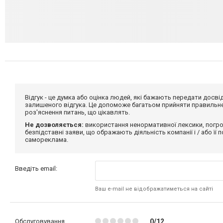
Відгук - це думка або оцінка людей, які бажають передати дос
залишеного відгука. Це допоможе багатьом прийняти правильне 
роз'яснення питань, що цікавлять.
Не дозволяється:
використання ненормативної лексики, погро
безпідставні заяви, що ображають діяльність компанії і / або її
самореклама.
Введіть email:
Ваш e-mail не відображатиметься на сайті
Обслуговування
0/12