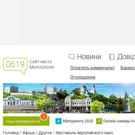
Новини
Дові
Оплатить коммуналку
Вакансі
Оголошення
5
А
Абитуриенту 2020
О
Онлайн камеры К
Наші спецпроєкти
Головна
Афіша
Другое
Фестиваль европейского кино