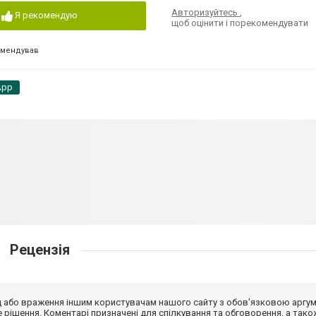
Авторизуйтесь
,
Я рекомендую
щоб оцінити і порекомендувати
омендував
App
Рецензія
від або враження іншим користувачам нашого сайту з обов'язковою аргу
рішення. Коментарі призначені для спілкування та обговорення, а тако