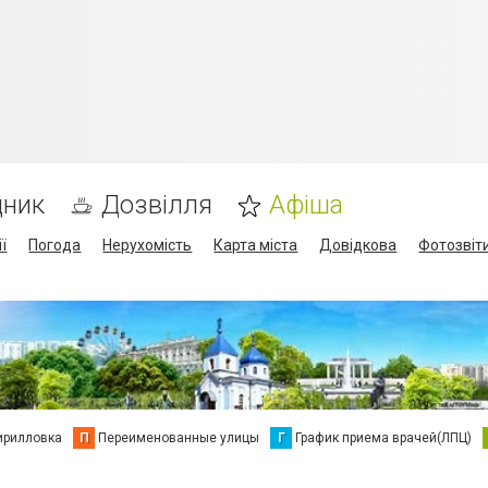
дник
Дозвілля
Афіша
ї
Погода
Нерухомість
Карта міста
Довідкова
Фотозвіт
ирилловка
П
Переименованные улицы
Г
График приема врачей(ЛПЦ)