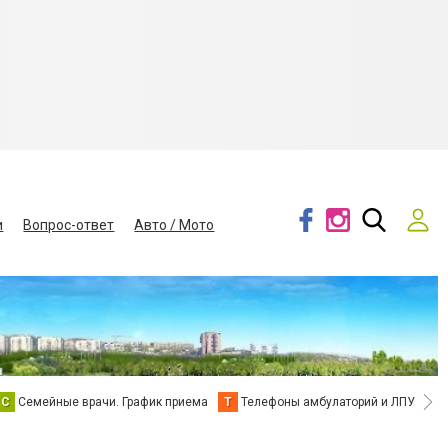
и
Вопрос-ответ
Авто / Мото
С
Семейные врачи. График приема
Т
Телефоны амбулаторий и ЛПУ
В