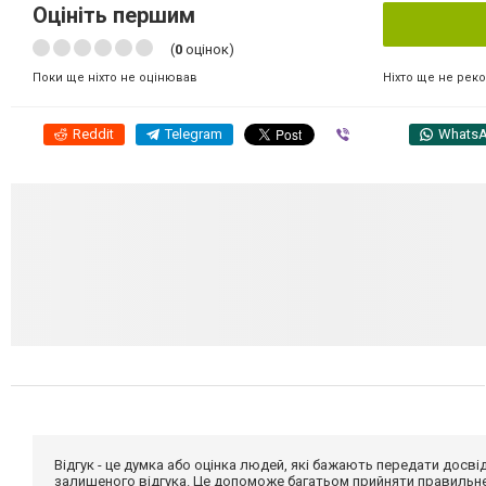
Оцініть першим
(
0
оцінок)
Ніхто ще не рек
Поки ще ніхто не оцінював
Reddit
Telegram
Viber
Whats
Відгук - це думка або оцінка людей, які бажають передати дос
залишеного відгука. Це допоможе багатьом прийняти правильне 