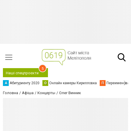
5
Наші спецпроєкти
А
Абитуриенту 2020
О
Онлайн камеры Кирилловка
П
Переименова
Головна
Афіша
Концерты
Олег Винник