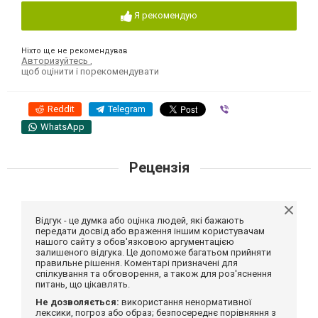
Я рекомендую
Ніхто ще не рекомендував
Авторизуйтесь
,
щоб оцінити і порекомендувати
Reddit
Telegram
Viber
WhatsApp
Рецензія
Відгук - це думка або оцінка людей, які бажають
передати досвід або враження іншим користувачам
нашого сайту з обов'язковою аргументацією
залишеного відгука. Це допоможе багатьом прийняти
правильне рішення. Коментарі призначені для
спілкування та обговорення, а також для роз'яснення
питань, що цікавлять.
Не дозволяється:
використання ненормативної
лексики, погроз або образ; безпосереднє порівняння з