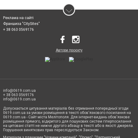
Реклама на сайті
Франшиза "CitySites"
+ 38 063 0569176
Автори проєкту
info@0619.com.ua
+ 38 063 0569176
info@0619.com.ua
Допускається цитування матеріалів без отримання попередньої згоди
0619.com.ua за умови розміщення в тексті обов'язкового посилання на
0619.com.ua - Сайт міста Мелітополя. Для інтернет-видань обов'язкове
розміщення прямого, відкритого для пошукових систем гіперпосилання
на цитовані статті не нижче другого абзацу в тексті або в якості джерела.
Порушення виняткових прав переслідується Законом.
Матеріали з плашками "Новини компаній", "Промо", "Партнерський