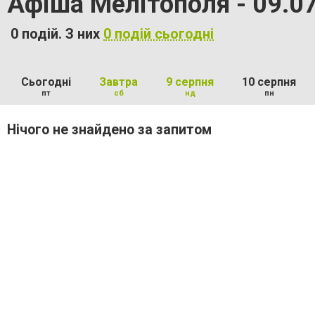
Афіша Мелітополя - 09.0
0 подій. З них
0 подій сьогодні
Сьогодні
Завтра
9 серпня
10 серпня
пт
сб
нд
пн
Нічого не знайдено за запитом