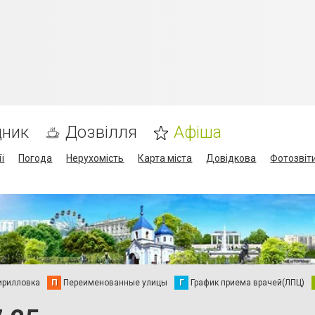
дник
Дозвілля
Афіша
ї
Погода
Нерухомість
Карта міста
Довідкова
Фотозвіт
ирилловка
П
Переименованные улицы
Г
График приема врачей(ЛПЦ)