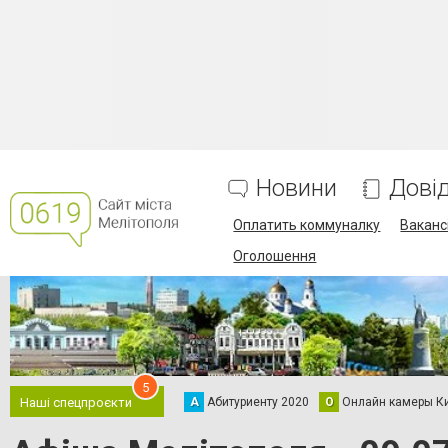
Новини
Дові
Оплатить коммуналку
Вакансі
Оголошення
5
А
Абитуриенту 2020
О
Онлайн камеры К
Наші спецпроєкти