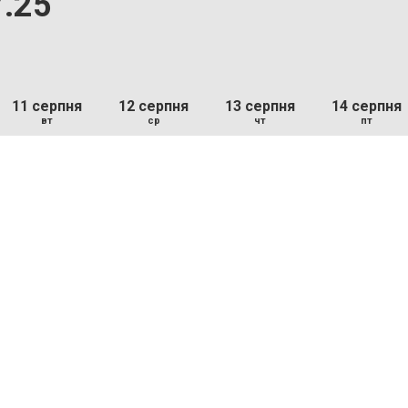
7.25
11 серпня
12 серпня
13 серпня
14 серпня
вт
ср
чт
пт