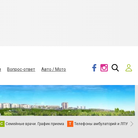
и
Вопрос-ответ
Авто / Мото
С
Семейные врачи. График приема
Т
Телефоны амбулаторий и ЛПУ
В