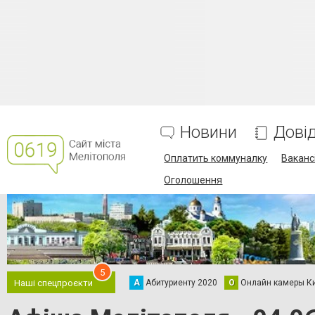
Новини
Дові
Оплатить коммуналку
Вакансі
Оголошення
5
А
Абитуриенту 2020
О
Онлайн камеры К
Наші спецпроєкти