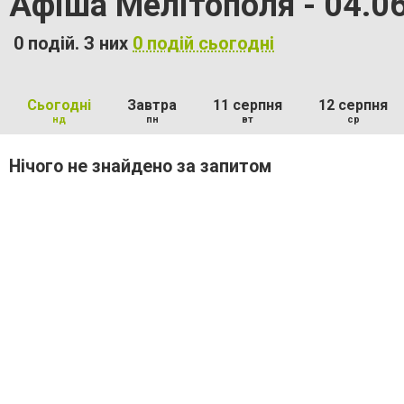
Афіша Мелітополя - 04.0
0 подій. З них
0 подій сьогодні
Сьогодні
Завтра
11 серпня
12 серпня
нд
пн
вт
ср
Нічого не знайдено за запитом