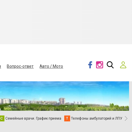
и
Вопрос-ответ
Авто / Мото
С
Семейные врачи. График приема
Т
Телефоны амбулаторий и ЛПУ
В