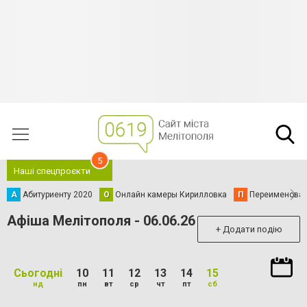
5
Наші спецпроєкти
А
Абитуриенту 2020
О
Онлайн камеры Кирилловка
П
Переименова
Афіша Мелітополя - 06.06.26
+ Додати подію
Сьогодні
10
11
12
13
14
15
нд
пн
вт
ср
чт
пт
сб