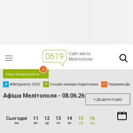
5
Наші спецпроєкти
А
Абитуриенту 2020
О
Онлайн камеры Кирилловка
П
Переименова
Афіша Мелітополя - 08.06.26
+ Додати подію
Сьогодні
11
12
13
14
15
16
пн
вт
ср
чт
пт
сб
нд