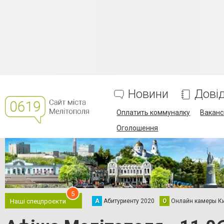
Новини
Дові
Оплатить коммуналку
Вакансі
Оголошення
5
А
Абитуриенту 2020
О
Онлайн камеры К
Наші спецпроєкти