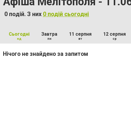
Афіша Мелітополя - 11.0
0 подій. З них
0 подій сьогодні
Сьогодні
Завтра
11 серпня
12 серпня
нд
пн
вт
ср
Нічого не знайдено за запитом