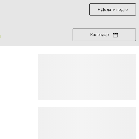
+ Додати подію
Календар
я