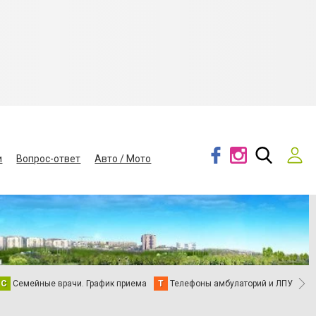
и
Вопрос-ответ
Авто / Мото
С
Семейные врачи. График приема
Т
Телефоны амбулаторий и ЛПУ
В