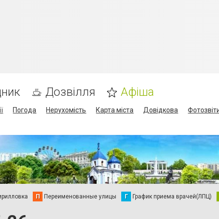
дник
Дозвілля
Афіша
ї
Погода
Нерухомість
Карта міста
Довідкова
Фотозвіт
ирилловка
П
Переименованные улицы
Г
График приема врачей(ЛПЦ)