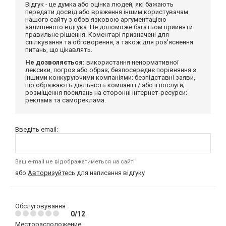
Відгук - це думка або оцінка людей, які бажають
передати досвід або враження іншим користувачам
нашого сайту з обов'язковою аргументацією
залишеного відгука. Це допоможе багатьом прийняти
правильне рішення. Коментарі призначені для
спілкування та обговорення, а також для роз'яснення
питань, що цікавлять.
Не дозволяється:
використання ненормативної
лексики, погроз або образ; безпосереднє порівняння з
іншими конкуруючими компаніями; безпідставні заяви,
що ображають діяльність компанії і / або її послуги;
розміщення посилань на сторонні інтернет-ресурси;
реклама та самореклама.
Введіть email:
Ваш e-mail не відображатиметься на сайті
або
Авторизуйтесь
для написання відгуку
Обслуговування
0/12
Месторасположение