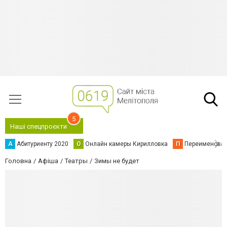
5
Наші спецпроєкти
А
Абитуриенту 2020
О
Онлайн камеры Кирилловка
П
Переименова
Головна
Афіша
Театры
Зимы не будет