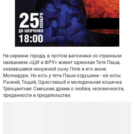
На окраине города, в пустом вагончике со странным
названием «ЩИ и ФРУ» живет одинокая Тетя Паша,
оказавшаяся ненужной сыну Пете и его жене
Молчидуре. Но есть у тети Паши отдушина - её коты
Рыжий, Тощий, Одноглазый и молоденькая кошечка
Трёхцветная. Смешная драма о любви, человечности,
преданности и предательстве.