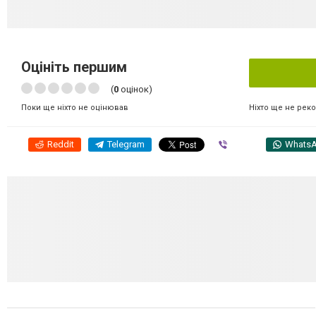
Оцініть першим
(
0
оцінок)
Ніхто ще не рек
Поки ще ніхто не оцінював
Reddit
Telegram
Viber
Whats