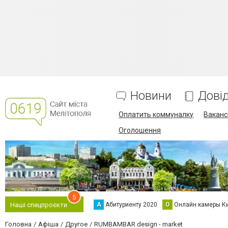
Новини
Дові
Оплатить коммуналку
Вакансі
Оголошення
5
А
Абитуриенту 2020
О
Онлайн камеры К
Наші спецпроєкти
Головна
Афіша
Другое
RUMBAMBAR design - market