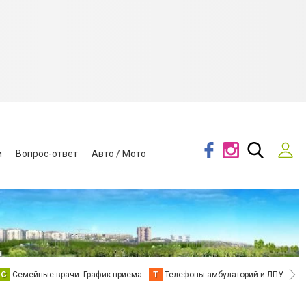
и
Вопрос-ответ
Авто / Мото
С
Семейные врачи. График приема
Т
Телефоны амбулаторий и ЛПУ
В