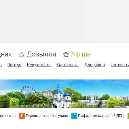
дник
Дозвілля
Афіша
ї
Погода
Нерухомість
Карта міста
Довідкова
Фотозвіт
ирилловка
П
Переименованные улицы
Г
График приема врачей(ЛПЦ)