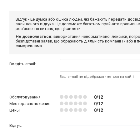
Відгук - це думка або оцінка людей, які бажають передати дос
залишеного відгука. Це допоможе багатьом прийняти правильне 
роз'яснення питань, що цікавлять.
Не дозволяється:
використання ненормативної лексики, погро
безпідставні заяви, що ображають діяльність компанії і / або її
самореклама.
Введіть email:
Ваш e-mail не відображатиметься на сайті
Обслуговування
0/12
Месторасположение
0/12
Цены
0/12
Відгук: