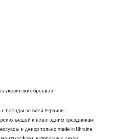
ь украинских брендов!
е бренды со всей Украины
рских вещей к новогодним праздникам
ессуары и декор только made in Ukraine
ая атмосфера, интересные люди