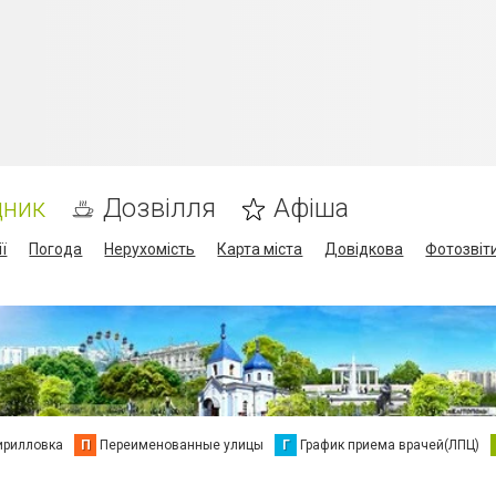
дник
Дозвілля
Афіша
ї
Погода
Нерухомість
Карта міста
Довідкова
Фотозвіт
ирилловка
П
Переименованные улицы
Г
График приема врачей(ЛПЦ)