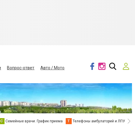
и
Вопрос-ответ
Авто / Мото
С
Семейные врачи. График приема
Т
Телефоны амбулаторий и ЛПУ
В