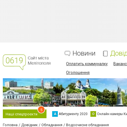
Новини
Дові
Оплатить коммуналку
Вакансі
Оголошення
5
А
Абитуриенту 2020
О
Онлайн камеры К
Наші спецпроєкти
Головна
Довідник
Обладнання
Водоочисне обладнання