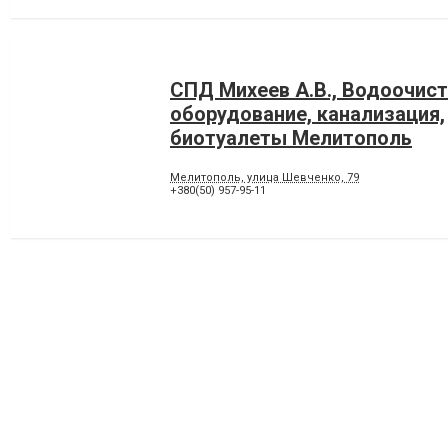
СПД Михеев А.В., Водоочис
оборудование, канализация,
биотуалеты Мелитополь
Мелитополь, улица Шевченко, 79
+380(50) 957-95-11