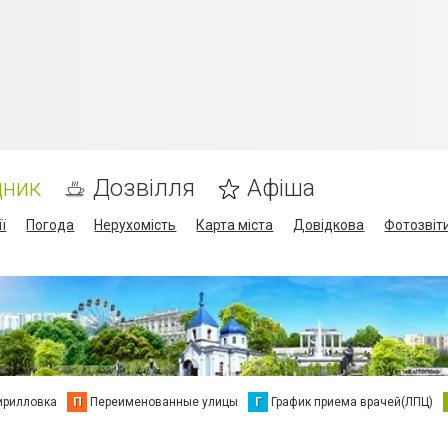
дник
Дозвілля
Афіша
ї
Погода
Нерухомість
Карта міста
Довідкова
Фотозвіт
ирилловка
П
Переименованные улицы
Г
График приема врачей(ЛПЦ)