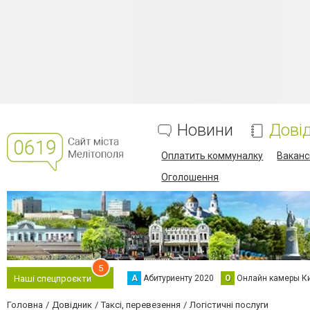
Новини
Дові
Оплатить коммуналку
Вакансі
Оголошення
5
А
Абитуриенту 2020
О
Онлайн камеры К
Наші спецпроєкти
Головна
Довідник
Таксі, перевезення
Логістичні послуги