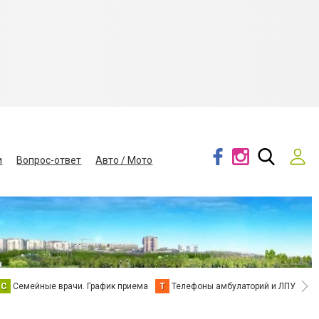
и
Вопрос-ответ
Авто / Мото
С
Семейные врачи. График приема
Т
Телефоны амбулаторий и ЛПУ
В