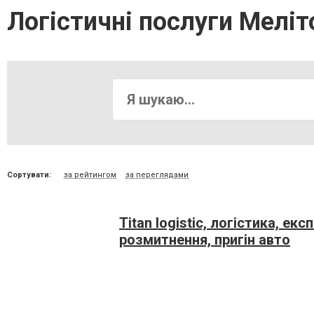
Логістичні послуги Мелі
Сортувати:
за рейтингом
за переглядами
Titan logistic, логістика, ек
розмитнення, пригін авто