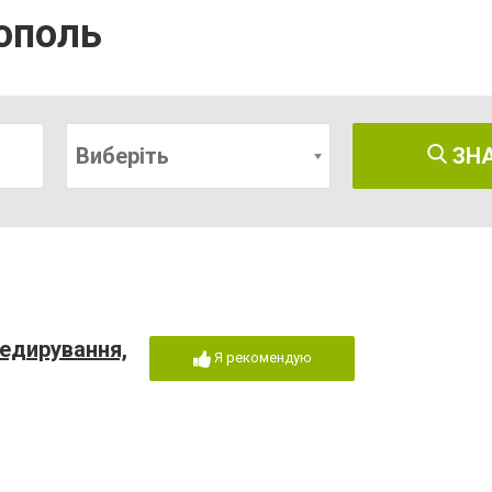
тополь
Виберіть
ЗН
спедирування,
Я рекомендую