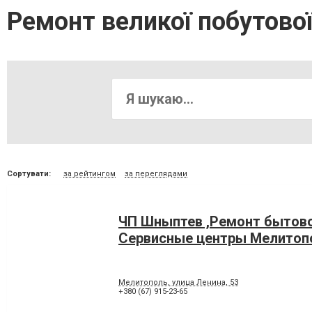
Ремонт великої побутової
Сортувати:
за рейтингом
за переглядами
ЧП Шныптев ,Ремонт бытово
Сервисные центры Мелитоп
Мелитополь, улица Ленина, 53
+380 (67) 915-23-65