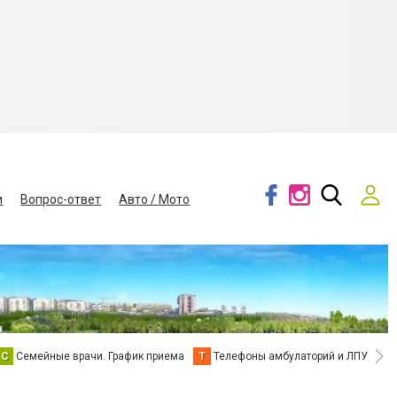
и
Вопрос-ответ
Авто / Мото
С
Семейные врачи. График приема
Т
Телефоны амбулаторий и ЛПУ
В