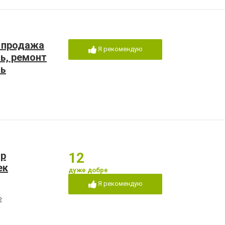
, продажа
Я рекомендую
ь, ремонт
ль
тр
12
ек
дуже добре
Я рекомендую
2