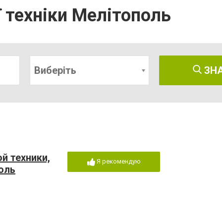
 техніки Мелітополь
Виберіть
ЗН
й техники,
Я рекомендую
оль