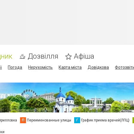
дник
Дозвілля
Афіша
ї
Погода
Нерухомість
Карта міста
Довідкова
Фотозвіт
ирилловка
П
Переименованные улицы
Г
График приема врачей(ЛПЦ)
іки