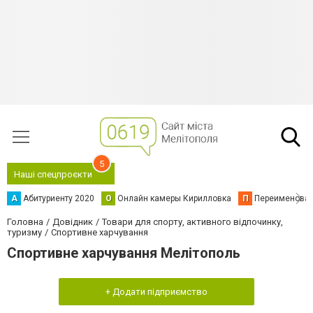
5
Наші спецпроєкти
А
Абитуриенту 2020
О
Онлайн камеры Кирилловка
П
Переименова
Головна
Довідник
Товари для спорту, активного відпочинку,
туризму
Спортивне харчування
Спортивне харчування Мелітополь
+ Додати підприємство