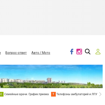
и
Вопрос-ответ
Авто / Мото
С
Семейные врачи. График приема
Т
Телефоны амбулаторий и ЛПУ
В