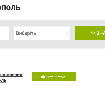
ополь
Виберіть
ЗН
населения,
Я рекомендую
оль