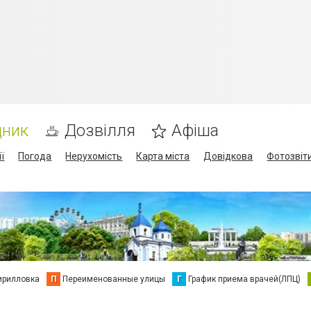
дник
Дозвілля
Афіша
ї
Погода
Нерухомість
Карта міста
Довідкова
Фотозвіт
ирилловка
П
Переименованные улицы
Г
График приема врачей(ЛПЦ)