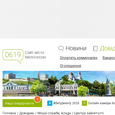
Новини
Дові
Оплатить коммуналку
Вакансі
Оголошення
5
А
Абитуриенту 2020
О
Онлайн камеры К
Наші спецпроєкти
Головна
Довідник
Міські служби, влада
Центри зайнятості