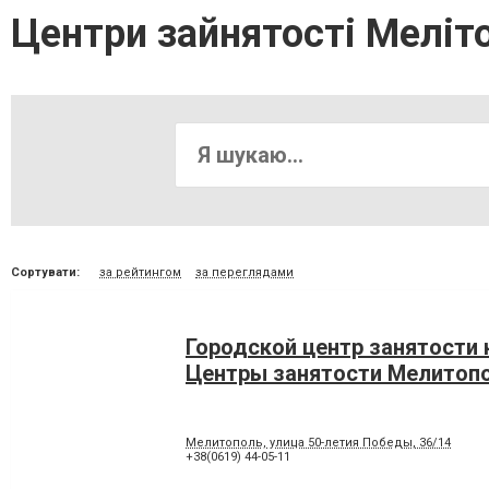
Центри зайнятості Меліт
Сортувати:
за рейтингом
за переглядами
Городской центр занятости 
Центры занятости Мелитоп
Мелитополь, улица 50-летия Победы, 36/14
+38(0619) 44-05-11