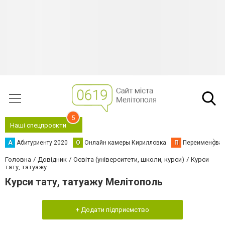
5
Наші спецпроєкти
А
Абитуриенту 2020
О
Онлайн камеры Кирилловка
П
Переименова
Головна
Довідник
Освіта (університети, школи, курси)
Курси
тату, татуажу
Курси тату, татуажу Мелітополь
+ Додати підприємство