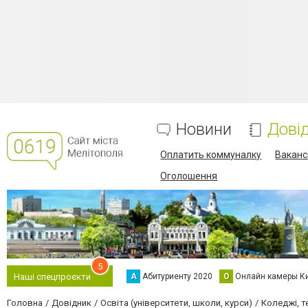
Новини
Дові
Оплатить коммуналку
Вакансі
Оголошення
5
А
Абитуриенту 2020
О
Онлайн камеры К
Наші спецпроєкти
Головна
Довідник
Освіта (університети, школи, курси)
Коледжі, т