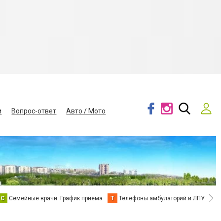
и
Вопрос-ответ
Авто / Мото
С
Семейные врачи. График приема
Т
Телефоны амбулаторий и ЛПУ
В