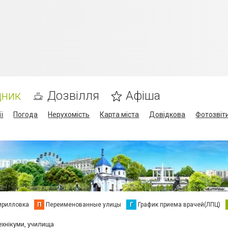
дник
Дозвілля
Афіша
ї
Погода
Нерухомість
Карта міста
Довідкова
Фотозвіт
ирилловка
П
Переименованные улицы
Г
График приема врачей(ЛПЦ)
ехнікуми, училища