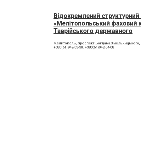
Відокремлений структурний 
«Мелітопольський фаховий
Таврійського державного
агротехнологічного універси
Мелитополь, проспект Богдана Хмельницького, 
Дмитра Моторного»
+380(61)942-03-30
,
+380(61)942-04-08
Приєднуйтесь до 
Реклама на сайті
Франшиза "CitySites"
+ 38 063 0569176
Автори проєкту