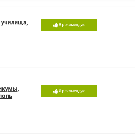
 училища,
Я рекомендую
икумы,
Я рекомендую
поль