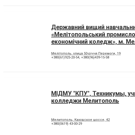
Державний вищий навчальн
«Мелітопольський промисло
економічний коледж», м. Ме
Мелітополь, улица 50-річчя Перемоги, 19
+380(61)925-20-54
,
+380(96)439-15-58
MІДМУ "КПУ", Техникумы, у
колледжи Мелитополь
Мелитополь, Каховское шоссе, 42
+380(0619) 43-00-29