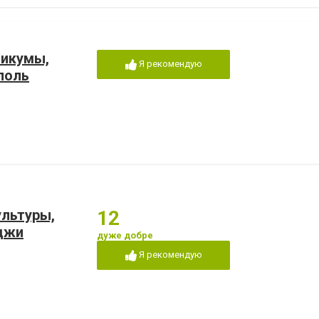
никумы,
Я рекомендую
поль
льтуры,
12
джи
дуже добре
Я рекомендую