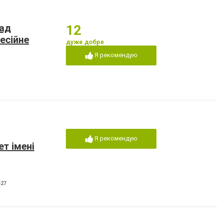
лад
12
есійне
дуже добре
Я рекомендую
Я рекомендую
ет імені
-27