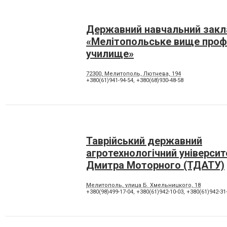
Державний навчальний зак
«Мелітопольське вище проф
училище»
72300, Мелитополь, Лютнева, 194
+380(61)941-94-54
,
+380(68)930-48-58
Таврійський державний
агротехнологічний університ
Дмитра Моторного (ТДАТУ)
Мелитополь, улица Б. Хмельницкого, 18
+380(98)499-17-04
,
+380(61)942-10-03
,
+380(61)942-31