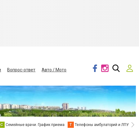
и
Вопрос-ответ
Авто / Мото
С
Семейные врачи. График приема
Т
Телефоны амбулаторий и ЛПУ
В