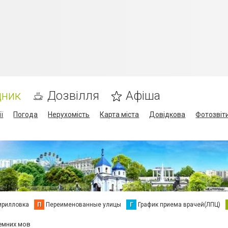
дник
Дозвілля
Афіша
ї
Погода
Нерухомість
Карта міста
Довідкова
Фотозвіт
ирилловка
П
Переименованные улицы
Г
График приема врачей(ЛПЦ)
емних мов