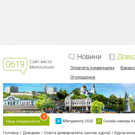
Новини
Дові
Оплатить коммуналку
Вакансі
Оголошення
5
А
Абитуриенту 2020
О
Онлайн камеры К
Наші спецпроєкти
Головна
Довідник
Освіта (університети, школи, курси)
Курси іноз