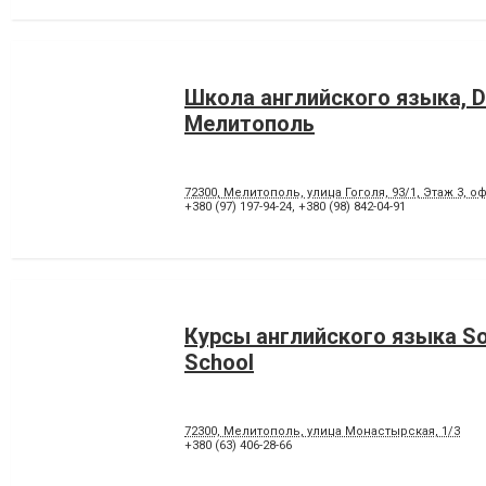
Школа английского языка, D
Мелитополь
72300, Мелитополь, улица Гоголя, 93/1, Этаж 3, 
+380 (97) 197-94-24
,
+380 (98) 842-04-91
Курсы английского языка Sof
School
72300, Мелитополь, улица Монастырская, 1/3
+380 (63) 406-28-66