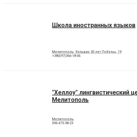
Школа иностранных языков
Мелитополь, бульвар 30 лет Победы, 19
+380(97)366-18-06
"Хеллоу" лингвистический ц
Мелитополь
Мелитополь
096-475-38-23