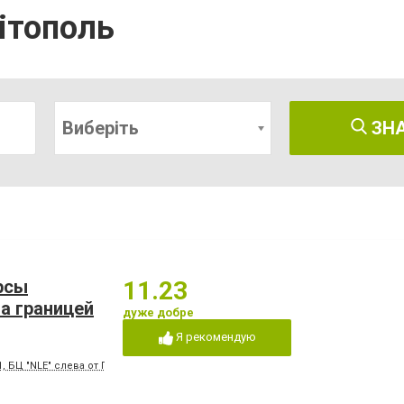
ітополь
Виберіть
ЗН
урсы
11.23
за границей
дуже добре
Я рекомендую
, БЦ "NLE" слева от Палладиума, 2 этаж, офис 14