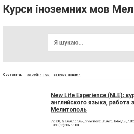
Курси іноземних мов Мел
Сортувати:
за рейтингом
за переглядами
New Life Experience (NLE): к
английского языка, работа 
Мелитополь
72300, Мелитополь, проспект 50 лет Победы, 18/1
+380(68)806-58-00