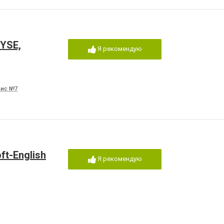
YSE,
Я рекомендую
офис №7
t-English
Я рекомендую