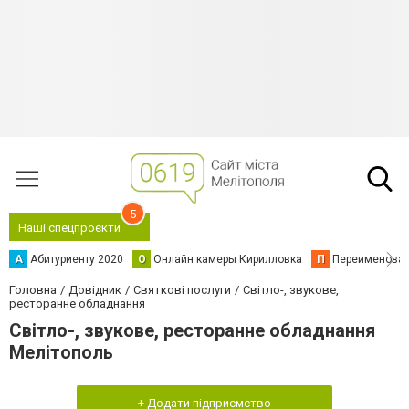
5
Наші спецпроєкти
А
Абитуриенту 2020
О
Онлайн камеры Кирилловка
П
Переименова
Головна
Довідник
Святкові послуги
Світло-, звукове,
ресторанне обладнання
Світло-, звукове, ресторанне обладнання
Мелітополь
+ Додати підприємство