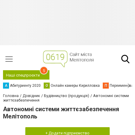
5
Наші спецпроєкти
А
Абитуриенту 2020
О
Онлайн камеры Кирилловка
П
Переименова
Головна
Довідник
Будівництво (продукція)
Автономні системи
життєзабезпечення
Автономні системи життєзабезпечення
Мелітополь
+ Додати підприємство