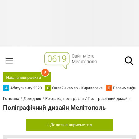
5
Наші спецпроєкти
А
Абитуриенту 2020
О
Онлайн камеры Кирилловка
П
Переименова
Головна
Довідник
Реклама, поліграфія
Поліграфічний дизайн
Поліграфічний дизайн Мелітополь
+ Додати підприємство