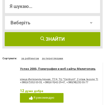
ЗНАЙТИ
Сортувати:
за рейтингом
за переглядами
Успех 2000, Полиграфия и веб сайты Мелитополь
улица Интеркультурная, 77/4, ТЦ "Centrum", 2 этаж (возле ТЦ Ам
+380(67)552-53-33
,
+380(619)42-29-47
,
+380(98)232-55-77
12
дуже добре
Я рекомендую