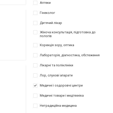
Аптеки
Гінеколог
Дитячий лікар
Жіноча консультація, підготовка до
пологів
Корекція зору, оптика
Лабораторія, діагностика, обстеження
Лікарні та поліклініки
Лор, слухові апарати
Медичні і оздоровчі центри
Медичні товари і медтехніка
Нетрадиційна медицина