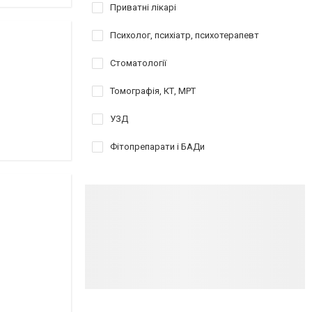
Приватні лікарі
Психолог, психіатр, психотерапевт
Стоматології
Томографія, КТ, МРТ
УЗД
Фітопрепарати і БАДи