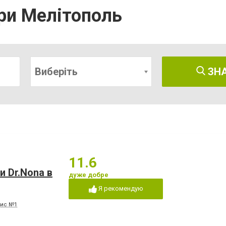
три Мелітополь
Виберіть
ЗН
11.6
 Dr.Nona в
дуже добре
Я рекомендую
фис №1