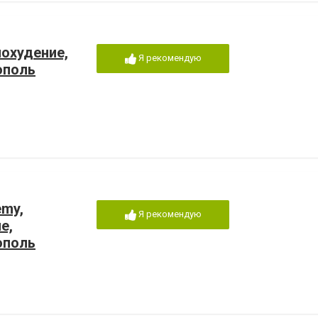
похудение,
Я рекомендую
ополь
emy,
Я рекомендую
е,
ополь