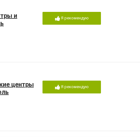
тры и
Я рекомендую
ль
кие центры
Я рекомендую
оль