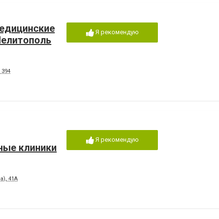
Медицинские
Я рекомендую
Мелитополь
 394
Я рекомендую
ные клиники
), 41А