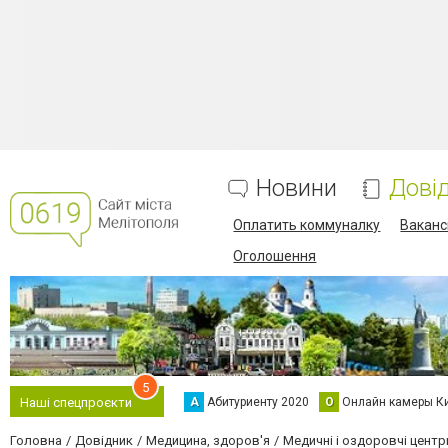
Новини
Дові
Оплатить коммуналку
Вакансі
Оголошення
5
А
Абитуриенту 2020
О
Онлайн камеры К
Наші спецпроєкти
Головна
Довідник
Медицина, здоров'я
Медичні і оздоровчі центр