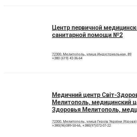
Центр первичной медицинск
санитарной помощи №2
72300, Мелитополь, улица Индустриальная, 89
+380 (619) 42-36-64
Медичний центр Свiт-Здоров
Мелитополь, медицинский ц
Здоровья Мелитополь, мед
72300, Мелитополь, улица Героїв України (Кірова),
+380(96)089-50-66
,
+380(97)072-07-22