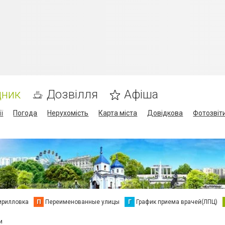
дник
Дозвілля
Афіша
ї
Погода
Нерухомість
Карта міста
Довідкова
Фотозвіт
ирилловка
П
Переименованные улицы
Г
График приема врачей(ЛПЦ)
и