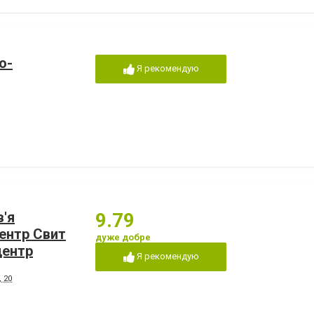
о-
Я рекомендую
'я
9.79
ентр Свит
дуже добре
центр
Я рекомендую
 20