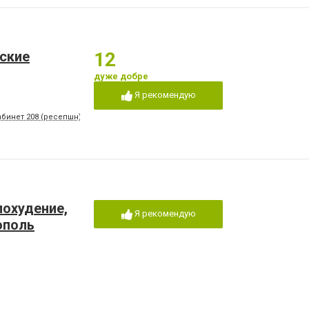
ские
12
дуже добре
Я рекомендую
абинет 208 (ресепшн)
похудение,
Я рекомендую
ополь